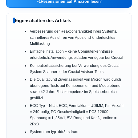
🔍
Rezensionen auf Amazon lesen
Eigenschaften des Artikels
Verbesserung der Reaktionsfähigkeit Ihres Systems,
schnelleres Ausführen von Apps und kinderleichtes
Multitasking
Einfache Installation – keine Computerkenntnisse
erforderlich. Anwendungsleitfäden verfügbar bei Crucial
Kompatibilitätssicherung bei Verwendung des Crucial
System Scanner- oder Crucial Advisor-Tools
Die Qualität und Zuverlässigkeit von Micron wird durch
überlegene Tests auf Komponenten- und Modulebene
sowie 42 Jahre Fachkompetenz im Speicherbereich
gestützt
ECC-Typ = Nicht-ECC, Formfaktor = UDIMM, Pin-Anzahl
= 240-polig, PC-Geschwindigkeit = PC3-12800,
Spannung = 1, 35V/1, 5V, Rang und Konfiguration =
2Rx8
System-ram-typ: ddr3_sdram