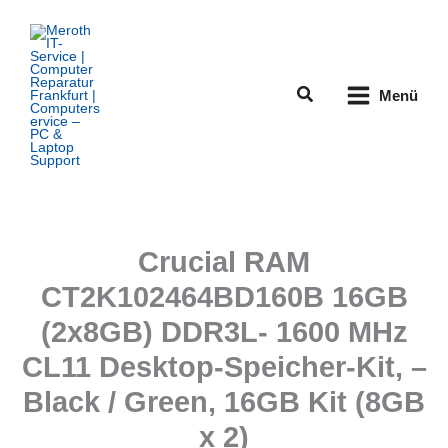
Zum
Inhalt
springen
Suchen
Menü
Crucial RAM
CT2K102464BD160B 16GB
(2x8GB) DDR3L- 1600 MHz
CL11 Desktop-Speicher-Kit, –
Black / Green, 16GB Kit (8GB
x 2)