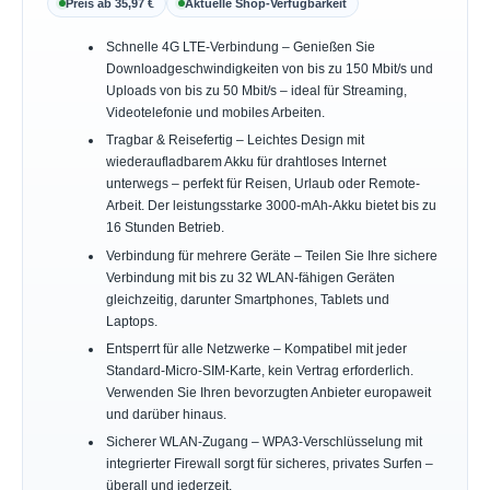
Preis ab 35,97 €
Aktuelle Shop-Verfügbarkeit
Schnelle 4G LTE-Verbindung – Genießen Sie
Downloadgeschwindigkeiten von bis zu 150 Mbit/s und
Uploads von bis zu 50 Mbit/s – ideal für Streaming,
Videotelefonie und mobiles Arbeiten.
Tragbar & Reisefertig – Leichtes Design mit
wiederaufladbarem Akku für drahtloses Internet
unterwegs – perfekt für Reisen, Urlaub oder Remote-
Arbeit. Der leistungsstarke 3000-mAh-Akku bietet bis zu
16 Stunden Betrieb.
Verbindung für mehrere Geräte – Teilen Sie Ihre sichere
Verbindung mit bis zu 32 WLAN-fähigen Geräten
gleichzeitig, darunter Smartphones, Tablets und
Laptops.
Entsperrt für alle Netzwerke – Kompatibel mit jeder
Standard-Micro-SIM-Karte, kein Vertrag erforderlich.
Verwenden Sie Ihren bevorzugten Anbieter europaweit
und darüber hinaus.
Sicherer WLAN-Zugang – WPA3-Verschlüsselung mit
integrierter Firewall sorgt für sicheres, privates Surfen –
überall und jederzeit.