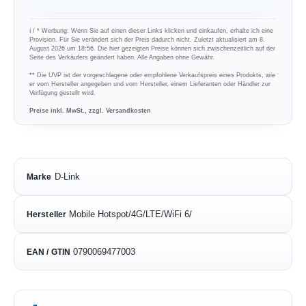
ℹ︎ / * Werbung: Wenn Sie auf einen dieser Links klicken und einkaufen, erhalte ich eine
Provision. Für Sie verändert sich der Preis dadurch nicht. Zuletzt aktualisiert am 8.
August 2026 um 18:56. Die hier gezeigten Preise können sich zwischenzeitlich auf der
Seite des Verkäufers geändert haben. Alle Angaben ohne Gewähr.
** Die UVP ist der vorgeschlagene oder empfohlene Verkaufspreis eines Produkts, wie
er vom Hersteller angegeben und vom Hersteller, einem Lieferanten oder Händler zur
Verfügung gestellt wird.
Preise inkl. MwSt., zzgl. Versandkosten
D-Link
Marke
Mobile Hotspot/4G/LTE/WiFi 6/
Hersteller
0790069477003
EAN / GTIN