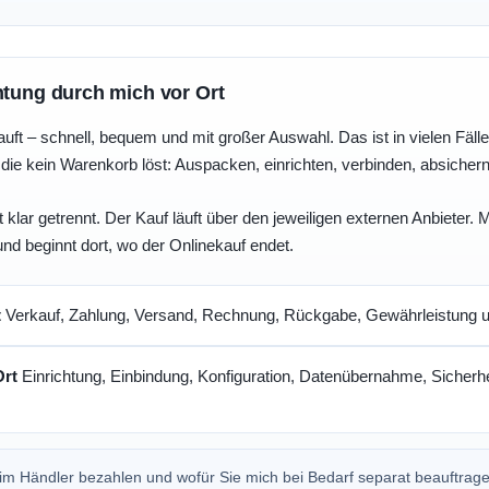
htung durch mich vor Ort
uft – schnell, bequem und mit großer Auswahl. Das ist in vielen Fällen 
die kein Warenkorb löst: Auspacken, einrichten, verbinden, absicher
 klar getrennt. Der Kauf läuft über den jeweiligen externen Anbieter.
und beginnt dort, wo der Onlinekauf endet.
t
Verkauf, Zahlung, Versand, Rechnung, Rückgabe, Gewährleistung un
Ort
Einrichtung, Einbindung, Konfiguration, Datenübernahme, Sicherhe
beim Händler bezahlen und wofür Sie mich bei Bedarf separat beauftrag