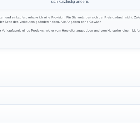
sich kurzfristig ändern.
ken und einkaufen, erhalte ich eine Provision. Für Sie verändert sich der Preis dadurch nicht. Zul
 der Seite des Verkäufers geändert haben. Alle Angaben ohne Gewähr.
Verkaufspreis eines Produkts, wie er vom Hersteller angegeben und vom Hersteller, einem Liefer