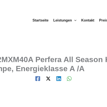
Startseite
Leistungen
Kontakt
Prei
XM40A Perfera All Season Kl
e, Energieklasse A /A