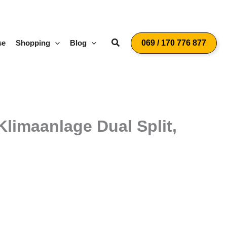
Suchen
se
Shopping
Blog
069 / 170 776 877
imaanlage Dual Split,