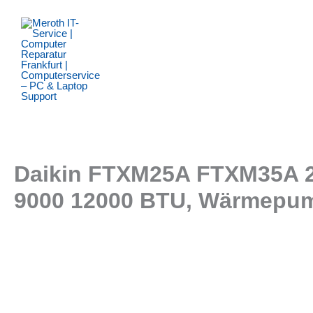
Zum
Inhalt
springen
Daikin FTXM25A FTXM35A 2M
9000 12000 BTU, Wärmepump