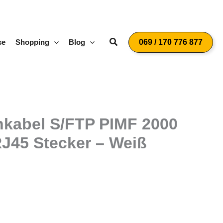
Suchen
se
Shopping
Blog
069 / 170 776 877
nkabel S/FTP PIMF 2000
J45 Stecker – Weiß