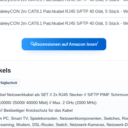
ℹ︎
🔍
Rezensionen auf Amazon lesen
kels
rfügbarkeit
el Netzwerkkabel als SET // 2x RJ45 Stecker // S/FTP PIMF Schirmu
/ 10000/ 25000/ 40000 Mbit) // Max. 2 GHz (2000 MHz)
/ Beidseitiger Knickschutz für das Kabel
von PC, Smart TV, Spielekonsolen, Netzwerkkomponenten, Switches, Ro
reaming, Modem, DSL-Router, Switch, Netzwerk-Kameras, Netzwerk-Dru