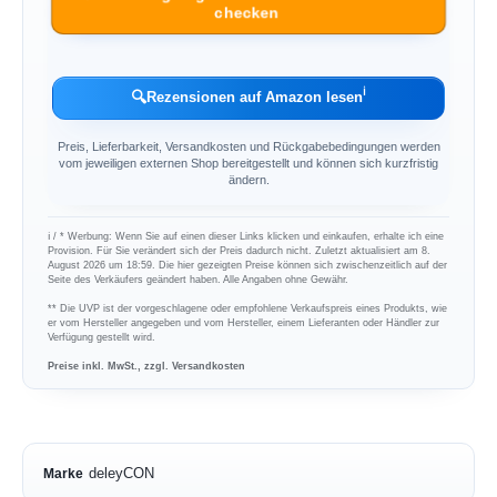
checken
ℹ︎
🔍
Rezensionen auf Amazon lesen
Preis, Lieferbarkeit, Versandkosten und Rückgabebedingungen werden
vom jeweiligen externen Shop bereitgestellt und können sich kurzfristig
ändern.
ℹ︎ / * Werbung: Wenn Sie auf einen dieser Links klicken und einkaufen, erhalte ich eine
Provision. Für Sie verändert sich der Preis dadurch nicht. Zuletzt aktualisiert am 8.
August 2026 um 18:59. Die hier gezeigten Preise können sich zwischenzeitlich auf der
Seite des Verkäufers geändert haben. Alle Angaben ohne Gewähr.
** Die UVP ist der vorgeschlagene oder empfohlene Verkaufspreis eines Produkts, wie
er vom Hersteller angegeben und vom Hersteller, einem Lieferanten oder Händler zur
Verfügung gestellt wird.
Preise inkl. MwSt., zzgl. Versandkosten
deleyCON
Marke