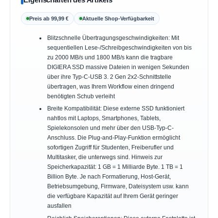
Preis ab 99,99 €
Aktuelle Shop-Verfügbarkeit
Blitzschnelle Übertragungsgeschwindigkeiten: Mit
sequentiellen Lese-/Schreibgeschwindigkeiten von bis
zu 2000 MB/s und 1800 MB/s kann die tragbare
DIGIERA SSD massive Dateien in wenigen Sekunden
über ihre Typ-C-USB 3. 2 Gen 2x2-Schnittstelle
übertragen, was Ihrem Workflow einen dringend
benötigten Schub verleiht
Breite Kompatibilität: Diese externe SSD funktioniert
nahtlos mit Laptops, Smartphones, Tablets,
Spielekonsolen und mehr über den USB-Typ-C-
Anschluss. Die Plug-and-Play-Funktion ermöglicht
sofortigen Zugriff für Studenten, Freiberufler und
Multitasker, die unterwegs sind. Hinweis zur
Speicherkapazität: 1 GB = 1 Milliarde Byte. 1 TB = 1
Billion Byte. Je nach Formatierung, Host-Gerät,
Betriebsumgebung, Firmware, Dateisystem usw. kann
die verfügbare Kapazität auf Ihrem Gerät geringer
ausfallen