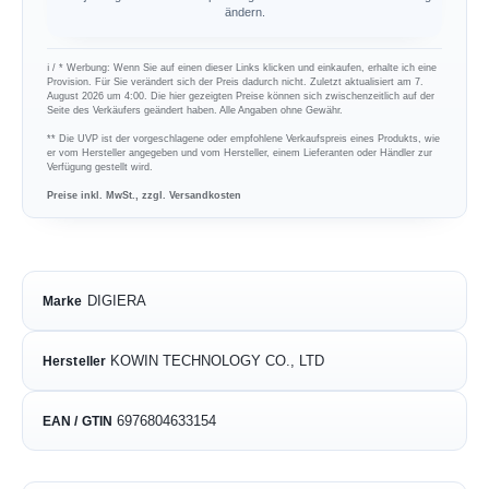
ändern.
ℹ︎ / * Werbung: Wenn Sie auf einen dieser Links klicken und einkaufen, erhalte ich eine
Provision. Für Sie verändert sich der Preis dadurch nicht. Zuletzt aktualisiert am 7.
August 2026 um 4:00. Die hier gezeigten Preise können sich zwischenzeitlich auf der
Seite des Verkäufers geändert haben. Alle Angaben ohne Gewähr.
** Die UVP ist der vorgeschlagene oder empfohlene Verkaufspreis eines Produkts, wie
er vom Hersteller angegeben und vom Hersteller, einem Lieferanten oder Händler zur
Verfügung gestellt wird.
Preise inkl. MwSt., zzgl. Versandkosten
DIGIERA
Marke
KOWIN TECHNOLOGY CO., LTD
Hersteller
6976804633154
EAN / GTIN