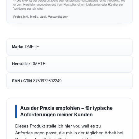
** Die UVP ist der vorgeschlagene oder empfohlene Verkaufspreis eines Produkts, wie
er vom Hersteller angegeben und vom Hersteller, einem Lieferanten oder Händler zur
Verfügung gestellt wird.
Preise inkl. MwSt., zzgl. Versandkosten
DMETE
Marke
DMETE
Hersteller
8759972602249
EAN / GTIN
Aus der Praxis empfohlen – für typische
Anforderungen meiner Kunden
Dieses Produkt stelle ich hier vor, weil es zu
Anforderungen passt, die mir in der täglichen Arbeit bei