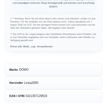
vom jeweiligen externen Shop bereitgestellt und können sich kurzfristig
ändern.
ℹ︎ / * Werbung: Wenn Sie auf einen dieser Links klicken und einkaufen, erhalte ich eine
Provision. Für Sie verändert sich der Preis dadurch nicht. Zuletzt aktualisiert am 7.
August 2026 um 9:22. Die hier gezeigten Preise können sich zwischenzeitlich auf der
Seite des Verkäufers geändert haben. Alle Angaben ohne Gewähr.
** Die UVP ist der vorgeschlagene oder empfohlene Verkaufspreis eines Produkts, wie
er vom Hersteller angegeben und vom Hersteller, einem Lieferanten oder Händler zur
Verfügung gestellt wird.
Preise inkl. MwSt., zzgl. Versandkosten
DOMO
Marke
Linea2000
Hersteller
5411397129819
EAN / GTIN