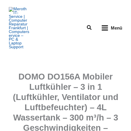
Zum
Inhalt
springen
Suchen
Menü
DOMO DO156A Mobiler
Luftkühler – 3 in 1
(Luftkühler, Ventilator und
Luftbefeuchter) – 4L
Wassertank – 300 m³/h – 3
Geschwindigkeiten –