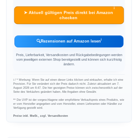
ℹ︎
➤ Aktuell gültigen Preis direkt bei Amazon
checken
ℹ︎
🔍
Rezensionen auf Amazon lesen
Preis, Lieferbarkeit, Versandkosten und Rückgabebedingungen werden
vom jeweiligen externen Shop bereitgestellt und können sich kurzfristig
ändern.
ℹ︎ / * Werbung: Wenn Sie auf einen dieser Links klicken und einkaufen, erhalte ich eine
Provision. Für Sie verändert sich der Preis dadurch nicht. Zuletzt aktualisiert am 7.
August 2026 um 6:47. Die hier gezeigten Preise können sich zwischenzeitlich auf der
Seite des Verkäufers geändert haben. Alle Angaben ohne Gewähr.
** Die UVP ist der vorgeschlagene oder empfohlene Verkaufspreis eines Produkts, wie
er vom Hersteller angegeben und vom Hersteller, einem Lieferanten oder Händler zur
Verfügung gestellt wird.
Preise inkl. MwSt., zzgl. Versandkosten