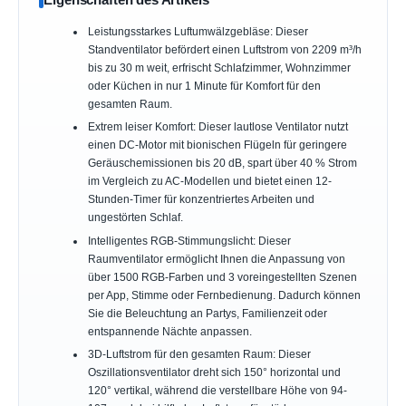
Leistungsstarkes Luftumwälzgebläse: Dieser
Standventilator befördert einen Luftstrom von 2209 m³/h
bis zu 30 m weit, erfrischt Schlafzimmer, Wohnzimmer
oder Küchen in nur 1 Minute für Komfort für den
gesamten Raum.
Extrem leiser Komfort: Dieser lautlose Ventilator nutzt
einen DC-Motor mit bionischen Flügeln für geringere
Geräuschemissionen bis 20 dB, spart über 40 % Strom
im Vergleich zu AC-Modellen und bietet einen 12-
Stunden-Timer für konzentriertes Arbeiten und
ungestörten Schlaf.
Intelligentes RGB-Stimmungslicht: Dieser
Raumventilator ermöglicht Ihnen die Anpassung von
über 1500 RGB-Farben und 3 voreingestellten Szenen
per App, Stimme oder Fernbedienung. Dadurch können
Sie die Beleuchtung an Partys, Familienzeit oder
entspannende Nächte anpassen.
3D-Luftstrom für den gesamten Raum: Dieser
Oszillationsventilator dreht sich 150° horizontal und
120° vertikal, während die verstellbare Höhe von 94-