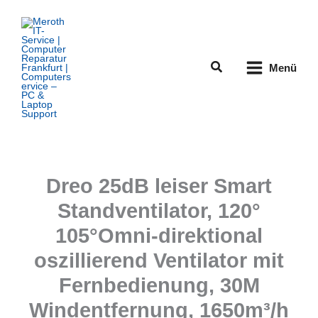
Zum
Inhalt
springen
Suchen
Menü
Dreo 25dB leiser Smart
Standventilator, 120°
105°Omni-direktional
oszillierend Ventilator mit
Fernbedienung, 30M
Windentfernung, 1650m³/h