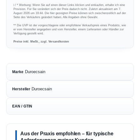
ℹ︎ / * Werbung: Wenn Sie auf einen dieser Links klicken und einkaufen, erhalte ich eine
Provision. Für Sie verändert sich der Preis dadurch nicht. Zuletzt aktualisiert am 7.
August 2026 um 19:44. Die hier gezeigten Preise können sich zwischenzeitlich auf der
Seite des Verkäufers geändert haben. Alle Angaben ohne Gewähr.
** Die UVP ist der vorgeschlagene oder empfohlene Verkaufspreis eines Produkts, wie
er vom Hersteller angegeben und vom Hersteller, einem Lieferanten oder Händler zur
Verfügung gestellt wird.
Preise inkl. MwSt., zzgl. Versandkosten
Duroecsain
Marke
Duroecsain
Hersteller
EAN / GTIN
Aus der Praxis empfohlen – für typische
Anforderungen meiner Kunden