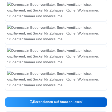
ℹ︎
🔍
Rezensionen auf Amazon lesen