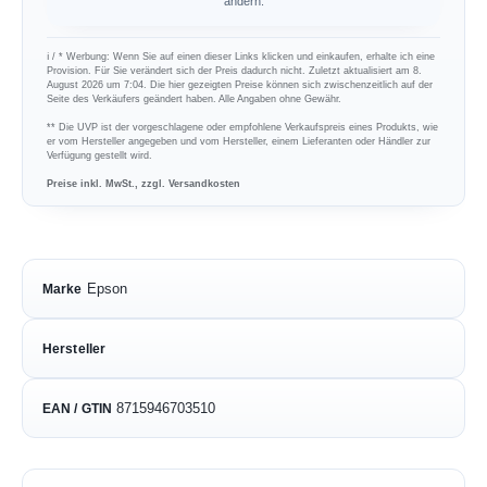
ändern.
ℹ︎ / * Werbung: Wenn Sie auf einen dieser Links klicken und einkaufen, erhalte ich eine
Provision. Für Sie verändert sich der Preis dadurch nicht. Zuletzt aktualisiert am 8.
August 2026 um 7:04. Die hier gezeigten Preise können sich zwischenzeitlich auf der
Seite des Verkäufers geändert haben. Alle Angaben ohne Gewähr.
** Die UVP ist der vorgeschlagene oder empfohlene Verkaufspreis eines Produkts, wie
er vom Hersteller angegeben und vom Hersteller, einem Lieferanten oder Händler zur
Verfügung gestellt wird.
Preise inkl. MwSt., zzgl. Versandkosten
Epson
Marke
Hersteller
8715946703510
EAN / GTIN