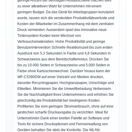
geringe Anzahl der benötigten Austauschteile machen dies
zu einer attraktiven Wahl für Unternehmen mit einem
geringen Budget. Da das Gerät für Arbeitsgruppen konzipiert
wurde, lassen sich die versteckten Produktivitätsverluste und
Kosten der Mitarbeiter im Zusammenhang mit dem zentralen
Druck vermeiden. Ausserdem spart das innovative neue
Tintensystem Kosten beim Wechsel von
Verbrauchsmaterialien. Hohe Produktivität und geringe
Benutzerintervention Schnelle Reaktionszeit bis zum ersten
Ausdruck von 5,3 Sekunden in Farbe und 4,8 Sekunden in
Schwarzweiss aus dem Bereitschaftsmodus. Drucken Sie
bis zu 10.000 Seiten in Schwarzweiss und 5.000 Seiten in
Farbe ohne Kartuschenwechsel. Darüber hinaus kann der
WF-C5390DW auf einer Vielzahl von Medien drucken,
darunter Recyclingpapier, Hochglanzpapier, Umschläge und
Etiketten. Minimieren Sie die Umweltbelastung Verbessern
Sie die Nachhaltigkeit Ihres Unternehmens und erhöhen Sie
gleichzeitig die Produktivität bei niedrigeren Kosten.
Profitieren Sie vom geringen Stromverbrauch, ohne auf eine
gestochen scharfe Druckausgabe zu verzichten. Ideal für
Unternehmen Dank einer breiten Palette an Software und
Tools für sichere Druckoptionen und Fernverwaltung von
Geräten behalten Sie stets die Kontrolle. Die WLAN-