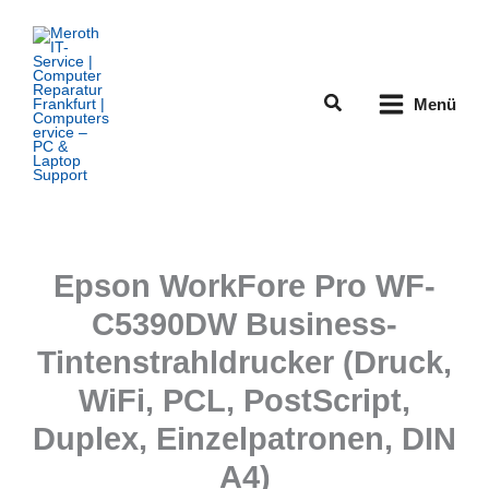
Zum
Inhalt
springen
Suchen
Menü
Epson WorkFore Pro WF-
C5390DW Business-
Tintenstrahldrucker (Druck,
WiFi, PCL, PostScript,
Duplex, Einzelpatronen, DIN
A4)