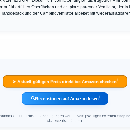
TILATOR - Dieser Turmventilator fungiert als tragbarer Mini-Ventila
r auf überfüllten Oberflächen und als platzsparender Ventilator, der i
n Handgepäck und der Campingventilator arbeitet mit wiederaufladbare
ℹ︎
➤ Aktuell gültigen Preis direkt bei Amazon checken
ℹ︎
🔍
Rezensionen auf Amazon lesen
 Versandkosten und Rückgabebedingungen werden vom jeweiligen externen Shop ber
sich kurzfristig ändern.