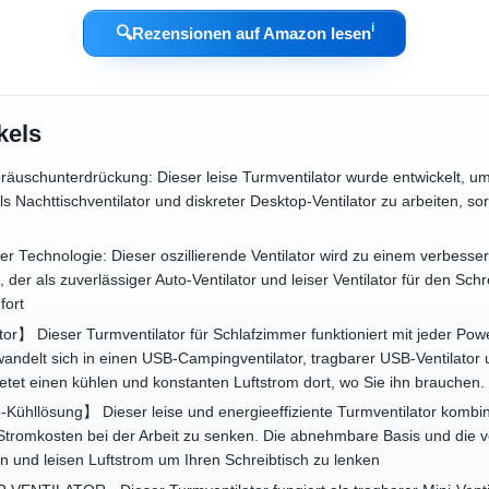
ℹ︎
🔍
Rezensionen auf Amazon lesen
kels
Geräuschunterdrückung: Dieser leise Turmventilator wurde entwickelt, u
ls Nachttischventilator und diskreter Desktop-Ventilator zu arbeiten, s
r Technologie: Dieser oszillierende Ventilator wird zu einem verbessert
der als zuverlässiger Auto-Ventilator und leiser Ventilator für den Schre
fort
or】 Dieser Turmventilator für Schlafzimmer funktioniert mit jeder Po
delt sich in einen USB-Campingventilator, tragbarer USB-Ventilator un
ietet einen kühlen und konstanten Luftstrom dort, wo Sie ihn brauchen.
ühllösung】 Dieser leise und energieeffiziente Turmventilator kombini
tromkosten bei der Arbeit zu senken. Die abnehmbare Basis und die 
n und leisen Luftstrom um Ihren Schreibtisch zu lenken