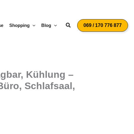
Suchen
se
Shopping
Blog
069 / 170 776 877
agbar, Kühlung –
üro, Schlafsaal,