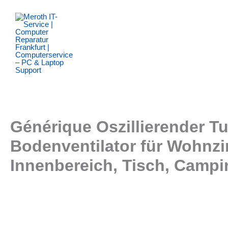
Zum
Inhalt
springen
Générique Oszillierender Tu
Bodenventilator für Wohnzi
Innenbereich, Tisch, Campi