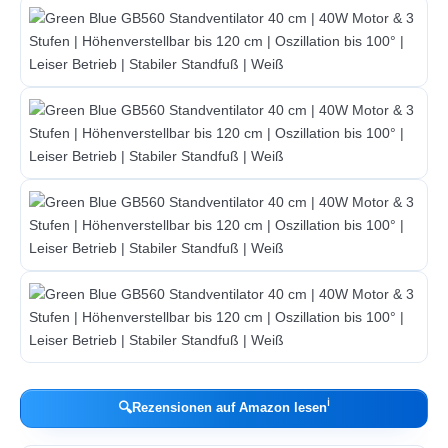
ℹ︎
🔍
Rezensionen auf Amazon lesen