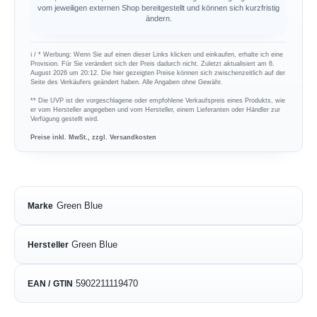
vom jeweiligen externen Shop bereitgestellt und können sich kurzfristig
ändern.
ℹ︎ / * Werbung: Wenn Sie auf einen dieser Links klicken und einkaufen, erhalte ich eine
Provision. Für Sie verändert sich der Preis dadurch nicht. Zuletzt aktualisiert am 6.
August 2026 um 20:12. Die hier gezeigten Preise können sich zwischenzeitlich auf der
Seite des Verkäufers geändert haben. Alle Angaben ohne Gewähr.
** Die UVP ist der vorgeschlagene oder empfohlene Verkaufspreis eines Produkts, wie
er vom Hersteller angegeben und vom Hersteller, einem Lieferanten oder Händler zur
Verfügung gestellt wird.
Preise inkl. MwSt., zzgl. Versandkosten
Green Blue
Marke
Green Blue
Hersteller
5902211119470
EAN / GTIN