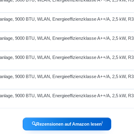
ℹ︎
🔍
Rezensionen auf Amazon lesen