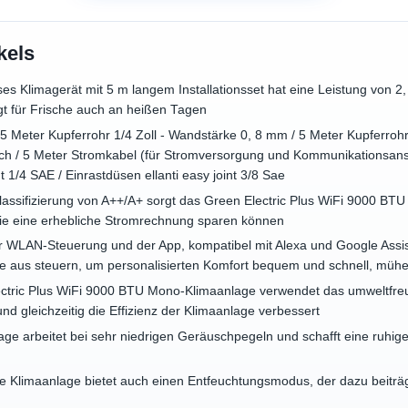
kels
ses Klimagerät mit 5 m langem Installationsset hat eine Leistung von 2
t für Frische auch an heißen Tagen
5 Meter Kupferrohr 1/4 Zoll - Wandstärke 0, 8 mm / 5 Meter Kupferrohr
h / 5 Meter Stromkabel (für Stromversorgung und Kommunikationsans
nt 1/4 SAE / Einrastdüsen ellanti easy joint 3/8 Sae
 Klassifizierung von A++/A+ sorgt das Green Electric Plus WiFi 9000 BT
ie eine erhebliche Stromrechnung sparen können
r WLAN-Steuerung und der App, kompatibel mit Alexa und Google Assis
e aus steuern, um personalisierten Komfort bequem und schnell, mühe
ctric Plus WiFi 9000 BTU Mono-Klimaanlage verwendet das umweltfreun
nd gleichzeitig die Effizienz der Klimaanlage verbessert
lage arbeitet bei sehr niedrigen Geräuschpegeln und schafft eine ruhi
e Klimaanlage bietet auch einen Entfeuchtungsmodus, der dazu beiträgt