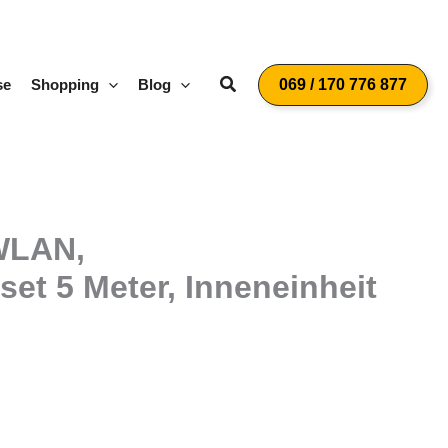
Suchen
se
Shopping
Blog
069 / 170 776 877
 WLAN,
sset 5 Meter, Inneneinheit