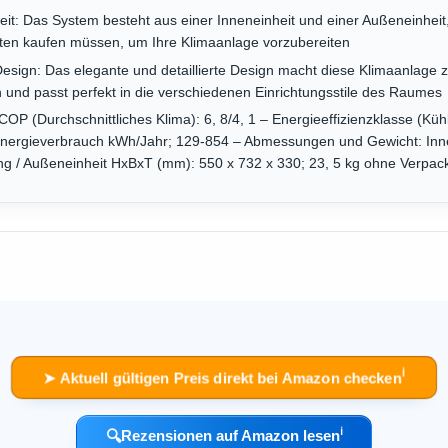
it: Das System besteht aus einer Inneneinheit und einer Außeneinheit,
sten kaufen müssen, um Ihre Klimaanlage vorzubereiten
ign: Das elegante und detaillierte Design macht diese Klimaanlage zu
n und passt perfekt in die verschiedenen Einrichtungsstile des Raumes
COP (Durchschnittliches Klima): 6, 8/4, 1 – Energieeffizienzklasse (Küh
 Energieverbrauch kWh/Jahr; 129-854 – Abmessungen und Gewicht: Inn
ng / Außeneinheit HxBxT (mm): 550 x 732 x 330; 23, 5 kg ohne Verpa
ℹ︎
➤ Aktuell gültigen Preis direkt bei Amazon checken
ℹ︎
🔍
Rezensionen auf Amazon lesen