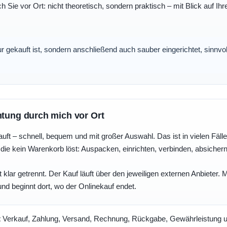
ch Sie vor Ort: nicht theoretisch, sondern praktisch – mit Blick auf
nur gekauft ist, sondern anschließend auch sauber eingerichtet, sinnv
htung durch mich vor Ort
uft – schnell, bequem und mit großer Auswahl. Das ist in vielen Fällen 
die kein Warenkorb löst: Auspacken, einrichten, verbinden, absicher
 klar getrennt. Der Kauf läuft über den jeweiligen externen Anbieter.
und beginnt dort, wo der Onlinekauf endet.
t
Verkauf, Zahlung, Versand, Rechnung, Rückgabe, Gewährleistung un