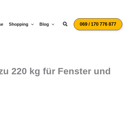
Suchen
se
Shopping
Blog
069 / 170 776 877
zu 220 kg für Fenster und