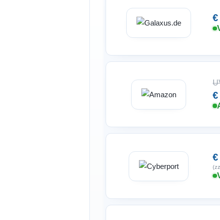
€
U
€
€
(zz