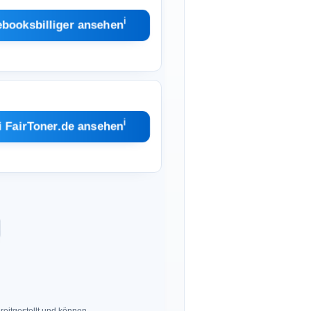
ℹ︎
ebooksbilliger ansehen
ℹ︎
i FairToner.de ansehen
eitgestellt und können