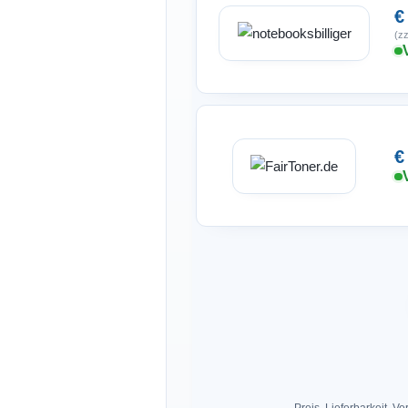
€
(zz
€
Preis, Lieferbarkeit,