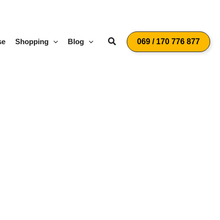
Suchen
se
Shopping
Blog
069 / 170 776 877