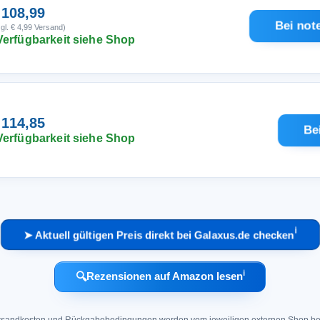
 108,99
Bei not
gl. € 4,99 Versand)
Verfügbarkeit siehe Shop
 114,85
Be
Verfügbarkeit siehe Shop
ℹ︎
➤ Aktuell gültigen Preis direkt bei Galaxus.de checken
ℹ︎
🔍
Rezensionen auf Amazon lesen
 Versandkosten und Rückgabebedingungen werden vom jeweiligen externen Shop ber