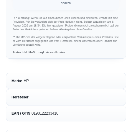
ändern.
ℹ︎ / * Werbung: Wenn Sie auf einen dieser Links klicken und einkaufen, erhalte ich eine
Provision. Für Sie verändert sich der Preis dadurch nicht. Zuletzt aktualisiert am 6.
August 2026 um 18:54. Die hier gezeigten Preise können sich zwischenzeitlich auf der
Seite des Verkäufers geändert haben. Alle Angaben ohne Gewähr.
** Die UVP ist der vorgeschlagene oder empfohlene Verkaufspreis eines Produkts, wie
er vom Hersteller angegeben und vom Hersteller, einem Lieferanten oder Händler zur
Verfügung gestellt wird.
Preise inkl. MwSt., zzgl. Versandkosten
HP
Marke
Hersteller
0198122233410
EAN / GTIN