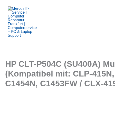
Zum
Inhalt
springen
HP CLT-P504C (SU400A) Mul
(Kompatibel mit: CLP-415N
C1454N, C1453FW / CLX-41