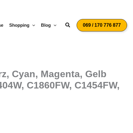
Suchen
se
Shopping
Blog
069 / 170 776 877
z, Cyan, Magenta, Gelb
1404W, C1860FW, C1454FW,