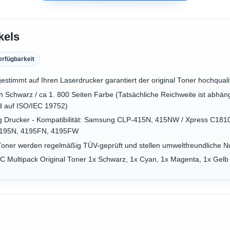
kels
erfügbarkeit
gestimmt auf Ihren Laserdrucker garantiert der original Toner hochqual
en Schwarz / ca 1. 800 Seiten Farbe (Tatsächliche Reichweite ist abh
d auf ISO/IEC 19752)
ng Drucker - Kompatibilität: Samsung CLP-415N, 415NW / Xpress C
195N, 4195FN, 4195FW
Toner werden regelmäßig TÜV-geprüft und stellen umweltfreundliche N
 Multipack Original Toner 1x Schwarz, 1x Cyan, 1x Magenta, 1x Gel