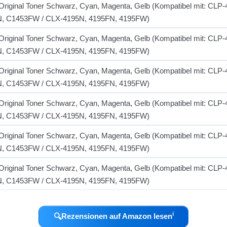
ℹ︎
🔍
Rezensionen auf Amazon lesen