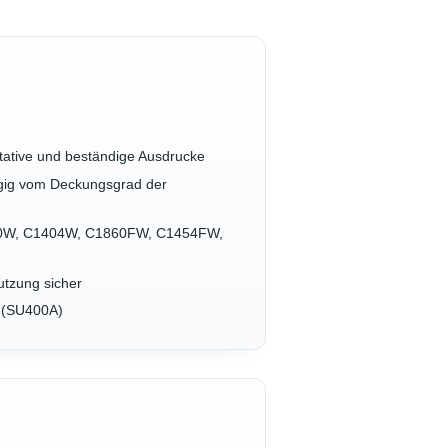
itative und beständige Ausdrucke
ängig vom Deckungsgrad der
1810W, C1404W, C1860FW, C1454FW,
utzung sicher
b (SU400A)