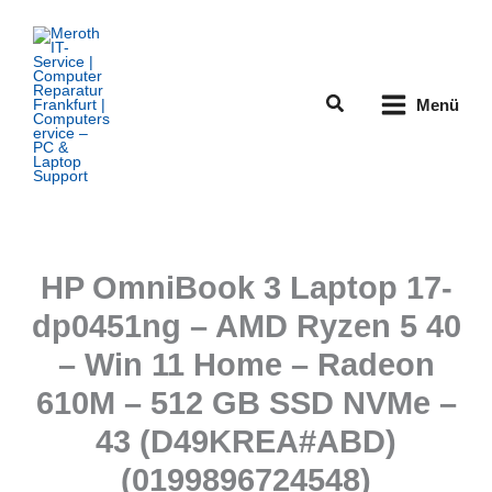
Zum
Inhalt
springen
Suchen
Menü
HP OmniBook 3 Laptop 17-
dp0451ng – AMD Ryzen 5 40
– Win 11 Home – Radeon
610M – 512 GB SSD NVMe –
43 (D49KREA#ABD)
(0199896724548)