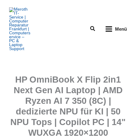
Zum
Inhalt
springen
Suchen
Menü
HP OmniBook X Flip 2in1
Next Gen AI Laptop | AMD
Ryzen AI 7 350 (8C) |
dedizierte NPU für KI | 50
NPU Tops | Copilot PC | 14"
WUXGA 1920×1200