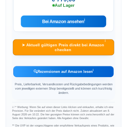
Auf Lager
ℹ︎
Bei Amazon ansehen
ℹ︎
➤ Aktuell gültigen Preis direkt bei Amazon
checken
ℹ︎
🔍
Rezensionen auf Amazon lesen
Preis, Lieferbarkeit, Versandkosten und Rückgabebedingungen werden
vom jeweiligen externen Shop bereitgestellt und können sich kurzfristig
ändern.
ℹ︎ / * Werbung: Wenn Sie auf einen dieser Links klicken und einkaufen, erhalte ich eine
Provision. Für Sie verändert sich der Preis dadurch nicht. Zuletzt aktualisiert am 8.
August 2026 um 10:22. Die hier gezeigten Preise können sich zwischenzeitlich auf der
Seite des Verkäufers geändert haben. Alle Angaben ohne Gewähr.
** Die UVP ist der vorgeschlagene oder empfohlene Verkaufspreis eines Produkts, wie