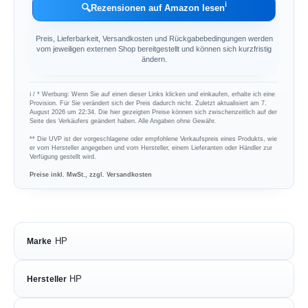
ℹ︎
🔍
Rezensionen auf Amazon lesen
Preis, Lieferbarkeit, Versandkosten und Rückgabebedingungen werden
vom jeweiligen externen Shop bereitgestellt und können sich kurzfristig
ändern.
ℹ︎ / * Werbung: Wenn Sie auf einen dieser Links klicken und einkaufen, erhalte ich eine
Provision. Für Sie verändert sich der Preis dadurch nicht. Zuletzt aktualisiert am 7.
August 2026 um 22:34. Die hier gezeigten Preise können sich zwischenzeitlich auf der
Seite des Verkäufers geändert haben. Alle Angaben ohne Gewähr.
** Die UVP ist der vorgeschlagene oder empfohlene Verkaufspreis eines Produkts, wie
er vom Hersteller angegeben und vom Hersteller, einem Lieferanten oder Händler zur
Verfügung gestellt wird.
Preise inkl. MwSt., zzgl. Versandkosten
HP
Marke
HP
Hersteller