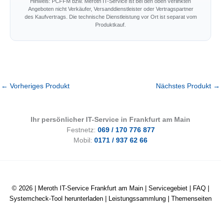
Hinweis: PCFFM bzw. Meroth IT-Service ist bei den oben verlinkten
Angeboten nicht Verkäufer, Versanddienstleister oder Vertragspartner
des Kaufvertrags. Die technische Dienstleistung vor Ort ist separat vom
Produktkauf.
←
Vorheriges Produkt
Nächstes Produkt
→
Ihr persönlicher IT-Service in Frankfurt am Main
Festnetz:
069 / 170 776 877
Mobil:
0171 / 937 62 66
© 2026 |
Meroth IT-Service Frankfurt am Main
|
Servicegebiet
|
FAQ
|
Systemcheck-Tool herunterladen
|
Leistungssammlung
|
Themenseiten