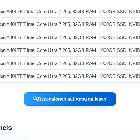
ℹ︎
🔍
Rezensionen auf Amazon lesen
kels