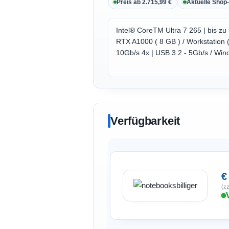
Preis ab 2.715,99 €
Aktuelle Shop-
Intel® CoreTM Ultra 7 265 | bis 
RTX A1000 ( 8 GB ) / Workstation ( 
10Gb/s 4x | USB 3.2 - 5Gb/s / Win
Verfügbarkeit
€
(zz