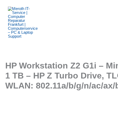
Zum
Inhalt
springen
HP Workstation Z2 G1i – Min
1 TB – HP Z Turbo Drive, TL
WLAN: 802.11a/b/g/n/ac/ax/