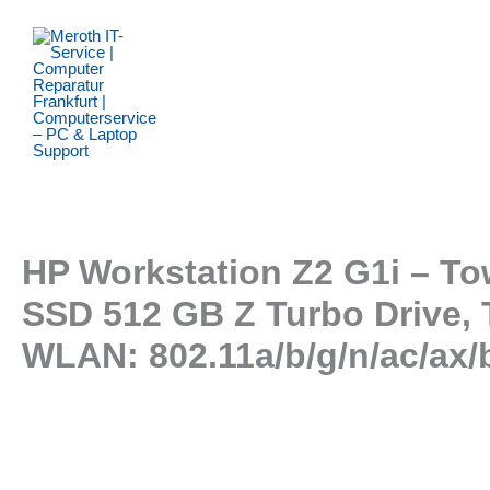
Zum
Inhalt
springen
HP Workstation Z2 G1i – Tow
SSD 512 GB Z Turbo Drive, T
WLAN: 802.11a/b/g/n/ac/ax/