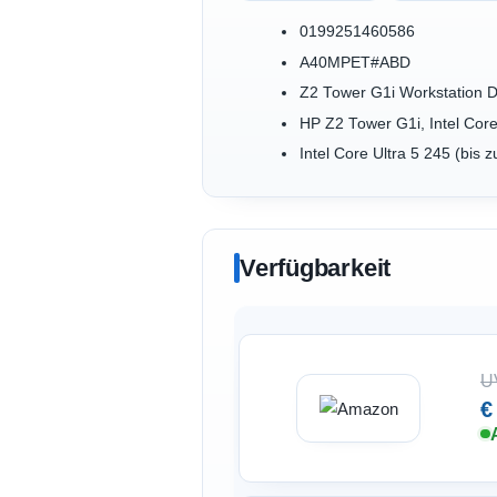
0199251460586
A40MPET#ABD
Z2 Tower G1i Workstation 
HP Z2 Tower G1i, Intel Co
Intel Core Ultra 5 245 (bis
Verfügbarkeit
U
€