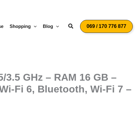
Suchen
se
Shopping
Blog
069 / 170 776 877
45/3.5 GHz – RAM 16 GB –
i-Fi 6, Bluetooth, Wi-Fi 7 –