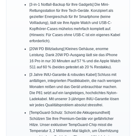
[3-in-1 Notfall-Backup für Ihre Gadgets] Die Mini-
Rettungsstation für Ihre Tech-Geräte. Konzipiert als
gezielter Energieschub für Ihr Smartphone (keine
Vollladung), lädt sie Ihre Apple Watch und USB-C-
Kopfhörer-Cases mühelos mehrfach komplett auf.
(Hinweis: Für Cases ohne USB-C ist ein eigenes Kabel
erforderlich).
[20W PD Blitzladung] Kleines Gehäuse, enorme
Leistung. Dank 20W PD-Ausgang lädt sie das iPhone
16 Pro in nur 30 Minuten auf 57 % und die Apple Watch
S11 auf 60 % (beides getestet ab 20 % Restakku).
[3 Jahre INIU-Garantie & robustes Kabel] Schluss mit
anfälligen, integrierten Plastikkabeln, die nach wenigen
Monaten reißen und das Gerät unbrauchbar machen.
Die P81 setzt auf ein langlebiges, hochdichtes Nylon-
Ladekabel. Mit unserer 3-jährigen INIU-Garantie lösen
wir jedes Qualitätsproblem absolut stressfrei.
[TempGuard-Schutz: Schont die Akkugesundheit]
Schützen Sie Ihre Premium-Geräte vor gefährlicher
Hitze. Unser exklusiver TempGuard-Chip misst die
Temperatur 3, 2 Millionen Mal täglich, um Überhitzung