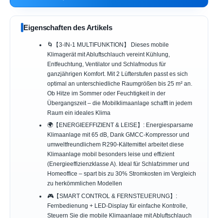
Eigenschaften des Artikels
🌀【3-IN-1 MULTIFUNKTION】 Dieses mobile
Klimagerät mit Abluftschlauch vereint Kühlung,
Entfeuchtung, Ventilator und Schlafmodus für
ganzjährigen Komfort. Mit 2 Lüfterstufen passt es sich
optimal an unterschiedliche Raumgrößen bis 25 m² an.
Ob Hitze im Sommer oder Feuchtigkeit in der
Übergangszeit – die Mobilklimaanlage schafft in jedem
Raum ein ideales Klima
🌍【ENERGIEEFFIZIENT & LEISE】: Energiesparsame
Klimaanlage mit 65 dB, Dank GMCC-Kompressor und
umweltfreundlichem R290-Kältemittel arbeitet diese
Klimaanlage mobil besonders leise und effizient
(Energieeffizienzklasse A). Ideal für Schlafzimmer und
Homeoffice – spart bis zu 30% Stromkosten im Vergleich
zu herkömmlichen Modellen
🎮【SMART CONTROL & FERNSTEUERUNG】:
Fernbedienung + LED-Display für einfache Kontrolle,
Steuern Sie die mobile Klimaanlage mit Abluftschlauch