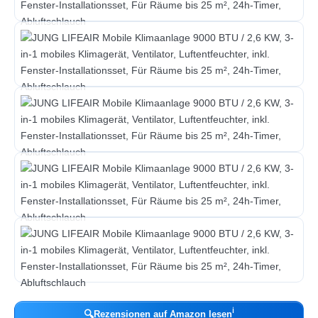
ℹ︎
🔍
Rezensionen auf Amazon lesen