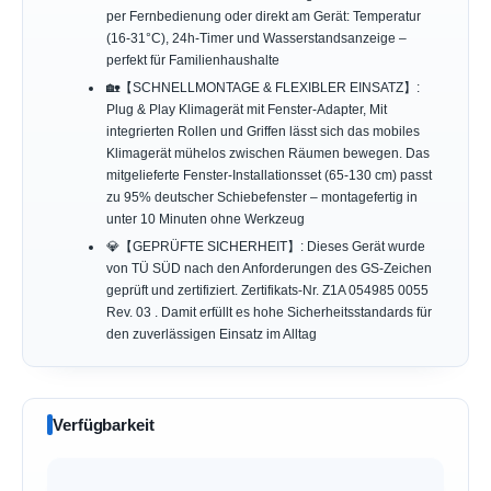
per Fernbedienung oder direkt am Gerät: Temperatur
(16-31°C), 24h-Timer und Wasserstandsanzeige –
perfekt für Familienhaushalte
🏡【SCHNELLMONTAGE & FLEXIBLER EINSATZ】:
Plug & Play Klimagerät mit Fenster-Adapter, Mit
integrierten Rollen und Griffen lässt sich das mobiles
Klimagerät mühelos zwischen Räumen bewegen. Das
mitgelieferte Fenster-Installationsset (65-130 cm) passt
zu 95% deutscher Schiebefenster – montagefertig in
unter 10 Minuten ohne Werkzeug
💎【GEPRÜFTE SICHERHEIT】: Dieses Gerät wurde
von TÜ SÜD nach den Anforderungen des GS-Zeichen
geprüft und zertifiziert. Zertifikats-Nr. Z1A 054985 0055
Rev. 03 . Damit erfüllt es hohe Sicherheitsstandards für
den zuverlässigen Einsatz im Alltag
Verfügbarkeit