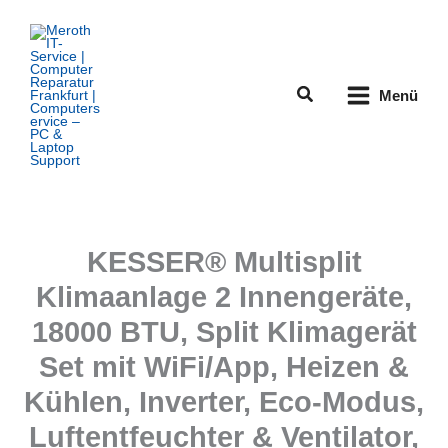
Zum
Inhalt
springen
Suchen
Menü
KESSER® Multisplit
Klimaanlage 2 Innengeräte,
18000 BTU, Split Klimagerät
Set mit WiFi/App, Heizen &
Kühlen, Inverter, Eco-Modus,
Luftentfeuchter & Ventilator,