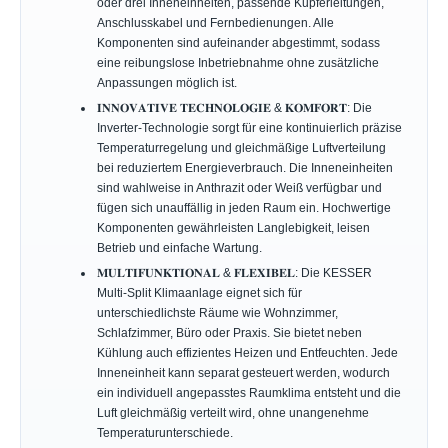
oder drei Inneneinheiten, passende Kupferleitungen,
Anschlusskabel und Fernbedienungen. Alle
Komponenten sind aufeinander abgestimmt, sodass
eine reibungslose Inbetriebnahme ohne zusätzliche
Anpassungen möglich ist.
𝐈𝐍𝐍𝐎𝐕𝐀𝐓𝐈𝐕𝐄 𝐓𝐄𝐂𝐇𝐍𝐎𝐋𝐎𝐆𝐈𝐄 & 𝐊𝐎𝐌𝐅𝐎𝐑𝐓: Die
Inverter-Technologie sorgt für eine kontinuierlich präzise
Temperaturregelung und gleichmäßige Luftverteilung
bei reduziertem Energieverbrauch. Die Inneneinheiten
sind wahlweise in Anthrazit oder Weiß verfügbar und
fügen sich unauffällig in jeden Raum ein. Hochwertige
Komponenten gewährleisten Langlebigkeit, leisen
Betrieb und einfache Wartung.
𝐌𝐔𝐋𝐓𝐈𝐅𝐔𝐍𝐊𝐓𝐈𝐎𝐍𝐀𝐋 & 𝐅𝐋𝐄𝐗𝐈𝐁𝐄𝐋: Die KESSER
Multi-Split Klimaanlage eignet sich für
unterschiedlichste Räume wie Wohnzimmer,
Schlafzimmer, Büro oder Praxis. Sie bietet neben
Kühlung auch effizientes Heizen und Entfeuchten. Jede
Inneneinheit kann separat gesteuert werden, wodurch
ein individuell angepasstes Raumklima entsteht und die
Luft gleichmäßig verteilt wird, ohne unangenehme
Temperaturunterschiede.