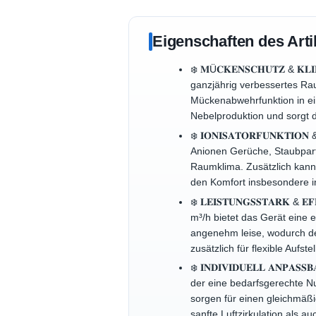
Eigenschaften des Arti
❄️ 𝐌Ü𝐂𝐊𝐄𝐍𝐒𝐂𝐇𝐔𝐓𝐙 & 𝐊
ganzjährig verbessertes Rau
Mückenabwehrfunktion in ei
Nebelproduktion und sorgt d
❄️ 𝐈𝐎𝐍𝐈𝐒𝐀𝐓𝐎𝐑𝐅𝐔𝐍𝐊𝐓𝐈
Anionen Gerüche, Staubparti
Raumklima. Zusätzlich kann
den Komfort insbesondere 
❄️ 𝐋𝐄𝐈𝐒𝐓𝐔𝐍𝐆𝐒𝐒𝐓𝐀𝐑𝐊
m³/h bietet das Gerät eine 
angenehm leise, wodurch de
zusätzlich für flexible Aufs
❄️ 𝐈𝐍𝐃𝐈𝐕𝐈𝐃𝐔𝐄𝐋𝐋 𝐀𝐍𝐏
der eine bedarfsgerechte Nu
sorgen für einen gleichmäßi
sanfte Luftzirkulation als a