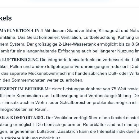
kels
𝐋𝐈𝐌𝐀𝐅𝐔𝐍𝐊𝐓𝐈𝐎𝐍 𝟒-𝐈𝐍-𝟏 Mit diesem Standventilator, Klimagerät und 
mklima. Das Gerät kombiniert Ventilation, Luftbefeuchtung, Kühlung un
nem System. Der großzügige 2-Liter-Wassertank ermöglicht bis zu 8 St
amit für eine langanhaltende Erfrischung auch bei längerer Nutzung i
𝐎𝐍 & 𝐋𝐔𝐅𝐓𝐑𝐄𝐈𝐍𝐈𝐆𝐔𝐍𝐆 Die integrierte Ionisatorfunktion verbessert die 
kel, Pollen und andere luftgetragene Verunreinigungen reduziert. Dadu
 das separate Mückenabwehrfach mit handelsüblichen Duft- oder Wirks
in den Sommermonaten weiter zu erhöhen.
 & 𝐄𝐅𝐅𝐈𝐙𝐈𝐄𝐍𝐓 𝐈𝐌 𝐁𝐄𝐓𝐑𝐈𝐄𝐁 Mit einer Leistungsaufnahme von 75 Watt
effiziente Kombination aus Luftbewegung und Verdunstungskühlung. Der
r Einsatz auch in Wohn- oder Schlafbereichen problemlos möglich ist.
tellmöglichkeiten im Raum.
𝐀𝐒𝐒𝐁𝐀𝐑 & 𝐊𝐎𝐌𝐅𝐎𝐑𝐓𝐀𝐁𝐄𝐋 Der Ventilator verfügt über einen flexibel 
tzung ermöglicht. Die bionisch geformten Rotorblätter sind auf eine op
gen, angenehmen Luftstrom. Zusätzlich kann die Intensität individuel
uch stärkere Kühlung möglich ist.