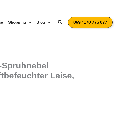
Suchen
se
Shopping
Blog
069 / 170 776 877
l-Sprühnebel
tbefeuchter Leise,