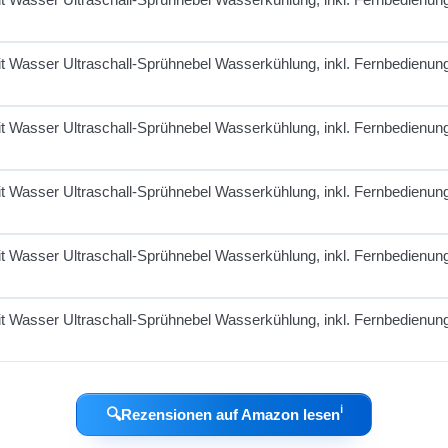
ℹ︎
🔍
Rezensionen auf Amazon lesen