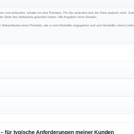
ken und einkaufen, erhalte ich eine Provision. Für Sie verändert sich der Preis dadurch nicht. Zul
 der Seite des Verkäufers geändert haben. Alle Angaben ohne Gewähr.
Verkaufspreis eines Produkts, wie er vom Hersteller angegeben und vom Hersteller, einem Liefer
 – für typische Anforderungen meiner Kunden