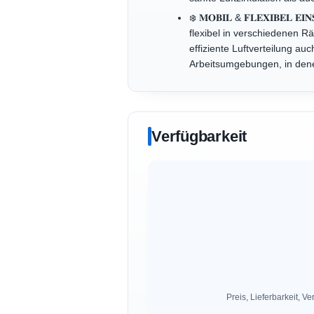
❄️ 𝐌𝐎𝐁𝐈𝐋 & 𝐅𝐋𝐄𝐗𝐈𝐁𝐄
flexibel in verschiedenen R
effiziente Luftverteilung a
Arbeitsumgebungen, in den
Verfügbarkeit
Preis, Lieferbarkeit,