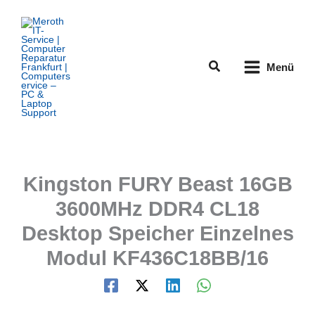
Zum
Inhalt
springen
Suchen
Menü
Kingston FURY Beast 16GB
3600MHz DDR4 CL18
Desktop Speicher Einzelnes
Modul KF436C18BB/16