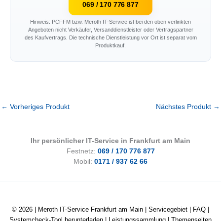
069 / 170 776 877
Hinweis: PCFFM bzw. Meroth IT-Service ist bei den oben verlinkten
Angeboten nicht Verkäufer, Versanddienstleister oder Vertragspartner
des Kaufvertrags. Die technische Dienstleistung vor Ort ist separat vom
Produktkauf.
←
Vorheriges Produkt
Nächstes Produkt
→
Ihr persönlicher IT-Service in Frankfurt am Main
Festnetz:
069 / 170 776 877
Mobil:
0171 / 937 62 66
© 2026 |
Meroth IT-Service Frankfurt am Main
|
Servicegebiet
|
FAQ
|
Systemcheck-Tool herunterladen
|
Leistungssammlung
|
Themenseiten