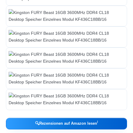
ℹ︎
🔍
Rezensionen auf Amazon lesen