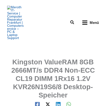
Zum
Inhalt
springen
Suchen
Menü
Kingston ValueRAM 8GB
2666MT/s DDR4 Non-ECC
CL19 DIMM 1Rx16 1.2V
KVR26N19S6/8 Desktop-
Speicher