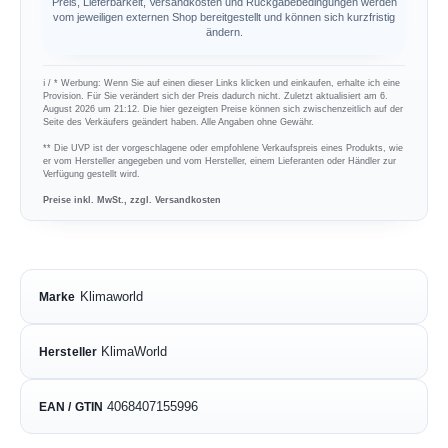
Preis, Lieferbarkeit, Versandkosten und Rückgabebedingungen werden
vom jeweiligen externen Shop bereitgestellt und können sich kurzfristig
ändern.
ℹ︎ / * Werbung: Wenn Sie auf einen dieser Links klicken und einkaufen, erhalte ich eine
Provision. Für Sie verändert sich der Preis dadurch nicht. Zuletzt aktualisiert am 6.
August 2026 um 21:12. Die hier gezeigten Preise können sich zwischenzeitlich auf der
Seite des Verkäufers geändert haben. Alle Angaben ohne Gewähr.
** Die UVP ist der vorgeschlagene oder empfohlene Verkaufspreis eines Produkts, wie
er vom Hersteller angegeben und vom Hersteller, einem Lieferanten oder Händler zur
Verfügung gestellt wird.
Preise inkl. MwSt., zzgl. Versandkosten
Klimaworld
Marke
KlimaWorld
Hersteller
4068407155996
EAN / GTIN