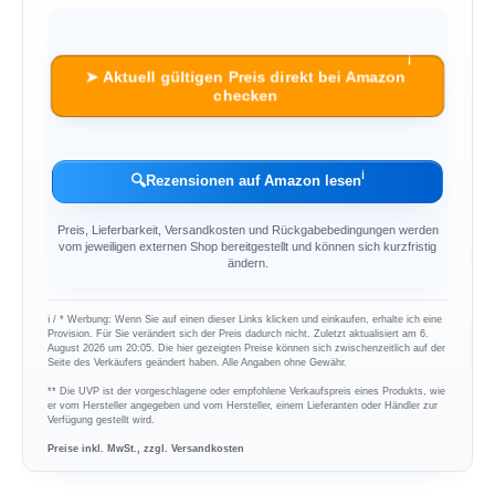
ℹ︎
➤ Aktuell gültigen Preis direkt bei Amazon
checken
ℹ︎
🔍
Rezensionen auf Amazon lesen
Preis, Lieferbarkeit, Versandkosten und Rückgabebedingungen werden
vom jeweiligen externen Shop bereitgestellt und können sich kurzfristig
ändern.
ℹ︎ / * Werbung: Wenn Sie auf einen dieser Links klicken und einkaufen, erhalte ich eine
Provision. Für Sie verändert sich der Preis dadurch nicht. Zuletzt aktualisiert am 6.
August 2026 um 20:05. Die hier gezeigten Preise können sich zwischenzeitlich auf der
Seite des Verkäufers geändert haben. Alle Angaben ohne Gewähr.
** Die UVP ist der vorgeschlagene oder empfohlene Verkaufspreis eines Produkts, wie
er vom Hersteller angegeben und vom Hersteller, einem Lieferanten oder Händler zur
Verfügung gestellt wird.
Preise inkl. MwSt., zzgl. Versandkosten