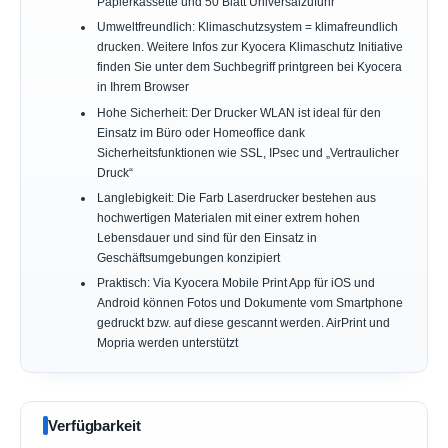
Papierkassette und 50 Blatt Universalzufuhr
Umweltfreundlich: Klimaschutzsystem = klimafreundlich
drucken. Weitere Infos zur Kyocera Klimaschutz Initiative
finden Sie unter dem Suchbegriff printgreen bei Kyocera
in Ihrem Browser
Hohe Sicherheit: Der Drucker WLAN ist ideal für den
Einsatz im Büro oder Homeoffice dank
Sicherheitsfunktionen wie SSL, IPsec und „Vertraulicher
Druck“
Langlebigkeit: Die Farb Laserdrucker bestehen aus
hochwertigen Materialen mit einer extrem hohen
Lebensdauer und sind für den Einsatz in
Geschäftsumgebungen konzipiert
Praktisch: Via Kyocera Mobile Print App für iOS und
Android können Fotos und Dokumente vom Smartphone
gedruckt bzw. auf diese gescannt werden. AirPrint und
Mopria werden unterstützt
Verfügbarkeit