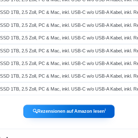
ℹ︎
🔍
Rezensionen auf Amazon lesen