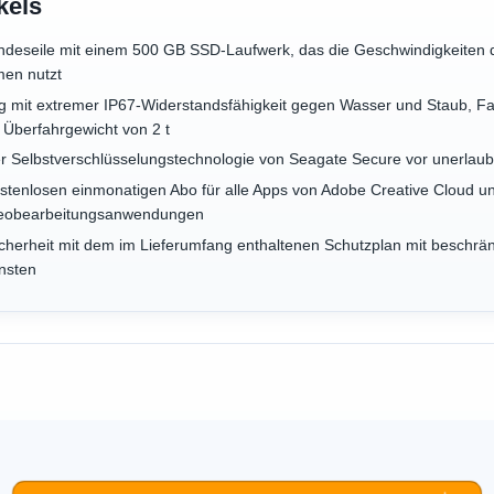
kels
Windeseile mit einem 500 GB SSD-Laufwerk, das die Geschwindigkeite
men nutzt
 mit extremer IP67-Widerstandsfähigkeit gegen Wasser und Staub, Fa
m Überfahrgewicht von 2 t
er Selbstverschlüsselungstechnologie von Seagate Secure vor unerlaub
ostenlosen einmonatigen Abo für alle Apps von Adobe Creative Cloud u
ideobearbeitungsanwendungen
icherheit mit dem im Lieferumfang enthaltenen Schutzplan mit beschrä
nsten