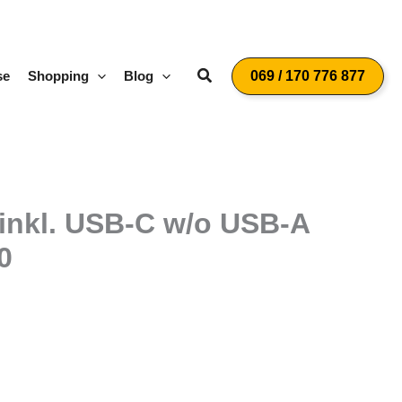
Suchen
se
Shopping
Blog
069 / 170 776 877
 inkl. USB-C w/o USB-A
0