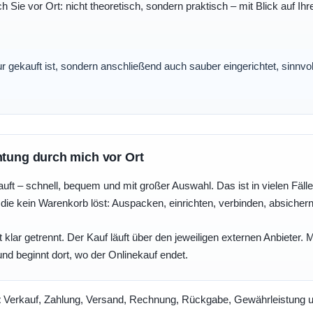
ch Sie vor Ort: nicht theoretisch, sondern praktisch – mit Blick auf
nur gekauft ist, sondern anschließend auch sauber eingerichtet, sinnv
htung durch mich vor Ort
uft – schnell, bequem und mit großer Auswahl. Das ist in vielen Fällen 
die kein Warenkorb löst: Auspacken, einrichten, verbinden, absicher
 klar getrennt. Der Kauf läuft über den jeweiligen externen Anbieter.
und beginnt dort, wo der Onlinekauf endet.
t
Verkauf, Zahlung, Versand, Rechnung, Rückgabe, Gewährleistung un