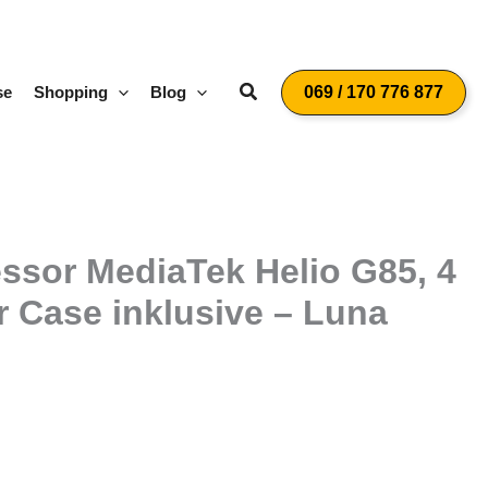
Suchen
se
Shopping
Blog
069 / 170 776 877
essor MediaTek Helio G85, 4
r Case inklusive – Luna