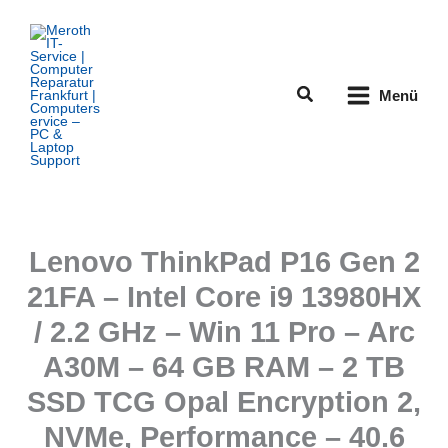
Zum
Inhalt
springen
Suchen
Menü
Lenovo ThinkPad P16 Gen 2
21FA – Intel Core i9 13980HX
/ 2.2 GHz – Win 11 Pro – Arc
A30M – 64 GB RAM – 2 TB
SSD TCG Opal Encryption 2,
NVMe, Performance – 40.6