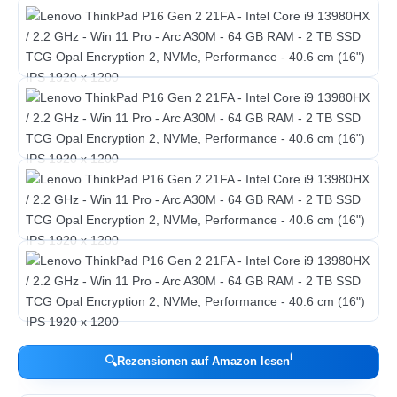
ℹ︎
🔍
Rezensionen auf Amazon lesen