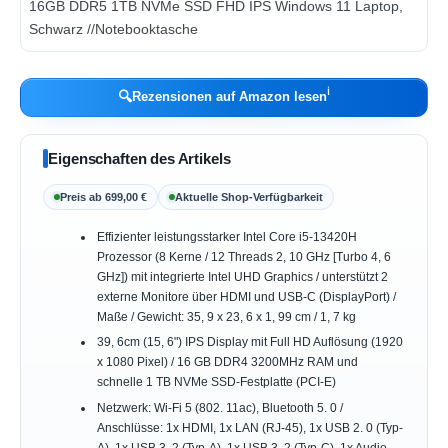
ℹ︎
🔍
Rezensionen auf Amazon lesen
Eigenschaften des Artikels
Preis ab 699,00 €
Aktuelle Shop-Verfügbarkeit
Effizienter leistungsstarker Intel Core i5-13420H
Prozessor (8 Kerne / 12 Threads 2, 10 GHz [Turbo 4, 6
GHz]) mit integrierte Intel UHD Graphics / unterstützt 2
externe Monitore über HDMI und USB-C (DisplayPort) /
Maße / Gewicht: 35, 9 x 23, 6 x 1, 99 cm / 1, 7 kg
39, 6cm (15, 6") IPS Display mit Full HD Auflösung (1920
x 1080 Pixel) / 16 GB DDR4 3200MHz RAM und
schnelle 1 TB NVMe SSD-Festplatte (PCI-E)
Netzwerk: Wi-Fi 5 (802. 11ac), Bluetooth 5. 0 /
Anschlüsse: 1x HDMI, 1x LAN (RJ-45), 1x USB 2. 0 (Typ-
A), 1x USB 3. 2 (Typ-A), 1x USB 3. 2 (Typ-C), 1x Audio