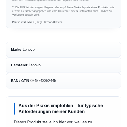
** Die UVP ist der vorgeschlagene oder empfohlene Verkaufspreis eines Produkts, wie
er vom Hersteller angegeben und vom Hersteller, einem Lieferanten oder Händler zur
Verfügung gestellt wird.
Preise inkl. MwSt., zzgl. Versandkosten
Lenovo
Marke
Lenovo
Hersteller
0645743352445
EAN / GTIN
Aus der Praxis empfohlen – für typische
Anforderungen meiner Kunden
Dieses Produkt stelle ich hier vor, weil es zu