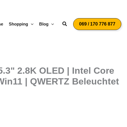
Suchen
se
Shopping
Blog
069 / 170 776 877
5.3" 2.8K OLED | Intel Core
| Win11 | QWERTZ Beleuchtet