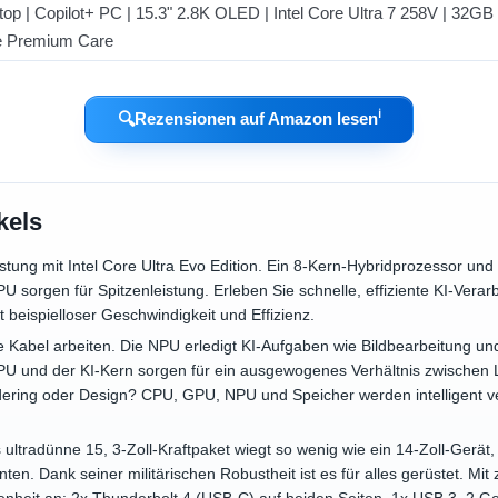
ℹ︎
🔍
Rezensionen auf Amazon lesen
kels
istung mit Intel Core Ultra Evo Edition. Ein 8-Kern-Hybridprozessor und
sorgen für Spitzenleistung. Erleben Sie schnelle, effiziente KI-Verar
 beispielloser Geschwindigkeit und Effizienz.
 Kabel arbeiten. Die NPU erledigt KI-Aufgaben wie Bildbearbeitung un
CPU und der KI-Kern sorgen für ein ausgewogenes Verhältnis zwischen
ring oder Design? CPU, GPU, NPU und Speicher werden intelligent verw
 ultradünne 15, 3-Zoll-Kraftpaket wiegt so wenig wie ein 14-Zoll-Gerät,
ten. Dank seiner militärischen Robustheit ist es für alles gerüstet. Mi