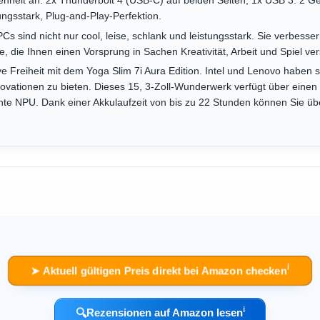
heit an: 2x Thunderbolt 4 (USB-C) auf beiden Seiten, 1x USB 3. 2 Ge
ungsstark, Plug-and-Play-Perfektion.
Cs sind nicht nur cool, leise, schlank und leistungsstark. Sie verbesser
 die Ihnen einen Vorsprung in Sachen Kreativität, Arbeit und Spiel ver
ve Freiheit mit dem Yoga Slim 7i Aura Edition. Intel und Lenovo habe
ovationen zu bieten. Dieses 15, 3-Zoll-Wunderwerk verfügt über einen l
nte NPU. Dank einer Akkulaufzeit von bis zu 22 Stunden können Sie übera
ℹ︎
➤ Aktuell gültigen Preis direkt bei Amazon checken
ℹ︎
🔍
Rezensionen auf Amazon lesen