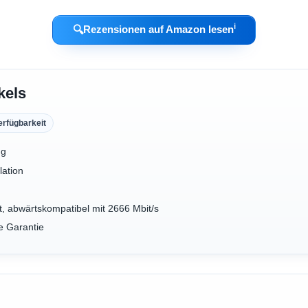
ℹ︎
🔍
Rezensionen auf Amazon lesen
kels
erfügbarkeit
ng
lation
t, abwärtskompatibel mit 2666 Mbit/s
e Garantie