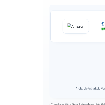
€
Preis, Lieferbarkeit,
ℹ︎ / * Werbung: Wenn Sie auf einen dieser Links klic