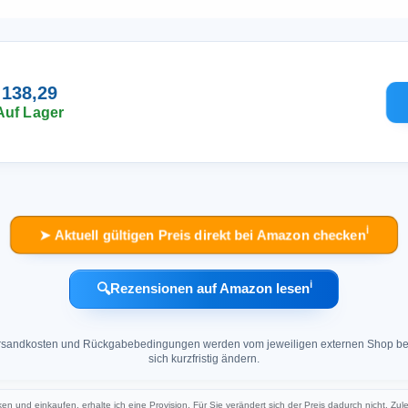
 138,29
Auf Lager
ℹ︎
➤ Aktuell gültigen Preis direkt bei Amazon checken
ℹ︎
🔍
Rezensionen auf Amazon lesen
 Versandkosten und Rückgabebedingungen werden vom jeweiligen externen Shop ber
sich kurzfristig ändern.
ken und einkaufen, erhalte ich eine Provision. Für Sie verändert sich der Preis dadurch nicht. Zul