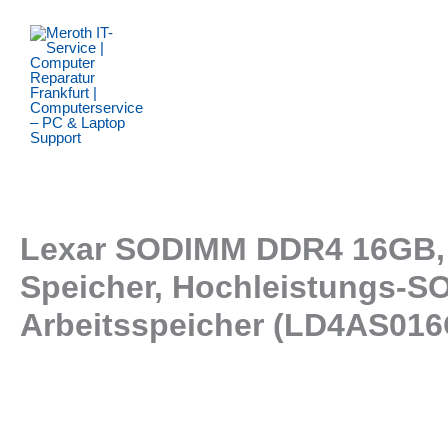
Zum
Inhalt
springen
Lexar SODIMM DDR4 16GB, 
Speicher, Hochleistungs-S
Arbeitsspeicher (LD4AS01