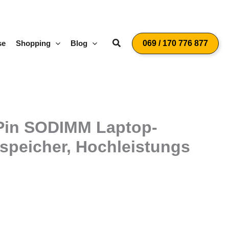
Suchen
se
Shopping
Blog
069 / 170 776 877
Pin SODIMM Laptop-
speicher, Hochleistungs