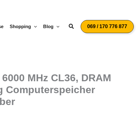
Suchen
se
Shopping
Blog
069 / 170 776 877
) 6000 MHz CL36, DRAM
g Computerspeicher
lber