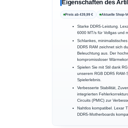
Eigenschaften des Arti
Preis ab 439,99 €
Aktuelle Shop-V
Starke DDR5-Leistung. Lex
6000 MT/s für Vollgas und m
Schlankes, minimalistisch
DDR5 RAM zeichnet sich dur
Beleuchtung aus. Der hochwe
kompromissloser Wärmekontro
Spielen Sie mit Stil dank RG
unserem RGB DDR5 RAM-Spei
Spielerlebnis.
Verbesserte Stabilität, Zuv
integrierten Fehlerkorrektu
Circuits (PMIC) zur Verbess
Nahtlos kompatibel. Lexar
DDR5-Motherboards kompat