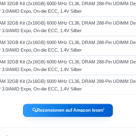
ℹ︎
🔍
Rezensionen auf Amazon lesen