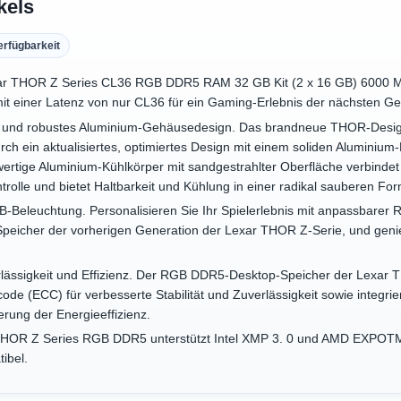
kels
erfügbarkeit
ar THOR Z Series CL36 RGB DDR5 RAM 32 GB Kit (2 x 16 GB) 6000 MHz
it einer Latenz von nur CL36 für ein Gaming-Erlebnis der nächsten Ge
es und robustes Aluminium-Gehäusedesign. Das brandneue THOR-Des
ch ein aktualisiertes, optimiertes Design mit einem soliden Aluminiu
rtige Aluminium-Kühlkörper mit sandgestrahlter Oberfläche verbindet 
lle und bietet Haltbarkeit und Kühlung in einer radikal sauberen For
B-Beleuchtung. Personalisieren Sie Ihr Spielerlebnis mit anpassbarer R
cher der vorherigen Generation der Lexar THOR Z-Serie, und genieß
erlässigkeit und Effizienz. Der RGB DDR5-Desktop-Speicher der Lexar 
rcode (ECC) für verbesserte Stabilität und Zuverlässigkeit sowie integ
erung der Energieeffizienz.
 THOR Z Series RGB DDR5 unterstützt Intel XMP 3. 0 und AMD EXPOTM
ibel.