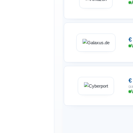
€
€
(zz