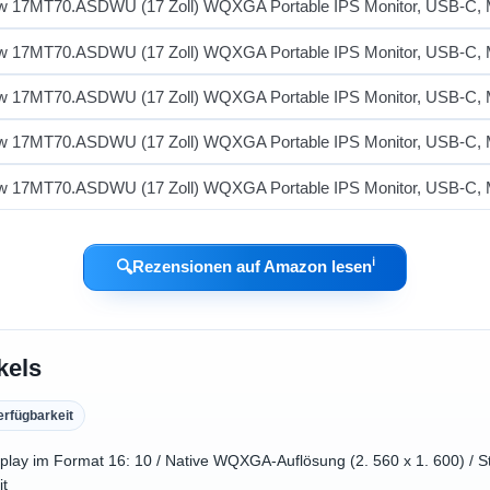
ℹ︎
🔍
Rezensionen auf Amazon lesen
kels
erfügbarkeit
play im Format 16: 10 / Native WQXGA-Auflösung (2. 560 x 1. 600) / S
it