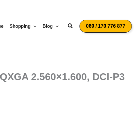
Suchen
se
Shopping
Blog
069 / 170 776 877
WQXGA 2.560×1.600, DCI-P3