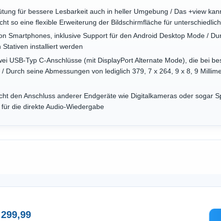
ütung für bessere Lesbarkeit auch in heller Umgebung / Das +view ka
ht so eine flexible Erweiterung der Bildschirmfläche für unterschiedli
von Smartphones, inklusive Support für den Android Desktop Mode / Du
Stativen installiert werden
zwei USB-Typ C-Anschlüsse (mit DisplayPort Alternate Mode), die bei 
 / Durch seine Abmessungen von lediglich 379, 7 x 264, 9 x 8, 9 Millim
ht den Anschluss anderer Endgeräte wie Digitalkameras oder sogar Spi
) für die direkte Audio-Wiedergabe
 299,99