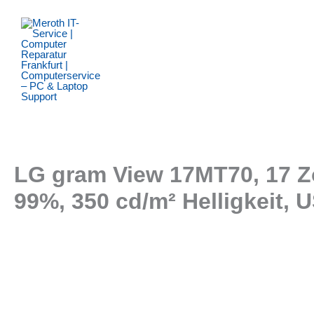
Zum
Inhalt
springen
LG gram View 17MT70, 17 Zo
99%, 350 cd/m² Helligkeit, 