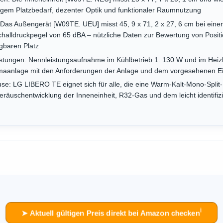
ingem Platzbedarf, dezenter Optik und funktionaler Raumnutzung
Das Außengerät [W09TE. UEU] misst 45, 9 x 71, 2 x 27, 6 cm bei ein
lldruckpegel von 65 dBA – nützliche Daten zur Bewertung von Posit
ügbaren Platz
tungen: Nennleistungsaufnahme im Kühlbetrieb 1. 130 W und im Heizb
 Klimaanlage mit den Anforderungen der Anlage und dem vorgesehenen Ei
se: LG LIBERO TE eignet sich für alle, die eine Warm-Kalt-Mono-Split
 Geräuschentwicklung der Inneneinheit, R32-Gas und dem leicht identi
ℹ︎
➤ Aktuell gültigen Preis direkt bei Amazon checken