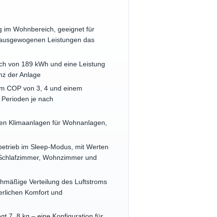
im Wohnbereich, geeignet für
d ausgewogenen Leistungen das
uch von 189 kWh und eine Leistung
nz der Anlage
em COP von 3, 4 und einem
 Perioden je nach
rnen Klimaanlagen für Wohnanlagen,
lbetrieb im Sleep-Modus, mit Werten
r Schlafzimmer, Wohnzimmer und
ichmäßige Verteilung des Luftstroms
erlichen Komfort und
 7, 8 kg – eine Konfiguration für