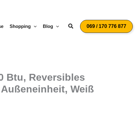
Suchen
se
Shopping
Blog
069 / 170 776 877
 Btu, Reversibles
 Außeneinheit, Weiß