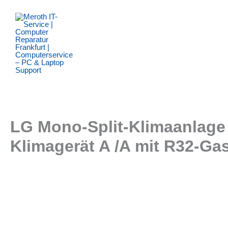
Zum
Inhalt
springen
LG Mono-Split-Klimaanlage 
Klimagerät A /A mit R32-Ga