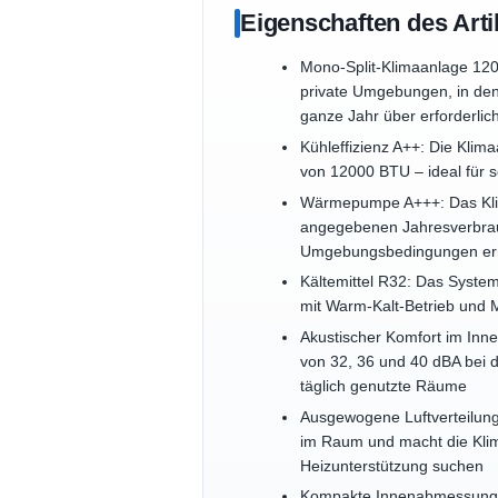
Eigenschaften des Arti
Mono-Split-Klimaanlage 12
private Umgebungen, in de
ganze Jahr über erforderlich
Kühleffizienz A++: Die Kli
von 12000 BTU – ideal für 
Wärmepumpe A+++: Das Klim
angegebenen Jahresverbrau
Umgebungsbedingungen erm
Kältemittel R32: Das Syste
mit Warm-Kalt-Betrieb und 
Akustischer Komfort im Inne
von 32, 36 und 40 dBA bei 
täglich genutzte Räume
Ausgewogene Luftverteilung:
im Raum und macht die Klima
Heizunterstützung suchen
Kompakte Innenabmessungen: