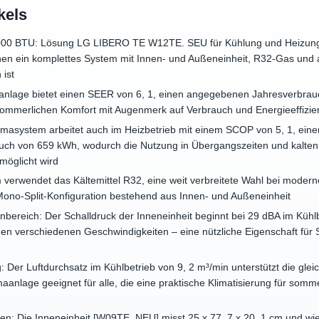
kels
000 BTU: Lösung LG LIBERO TE W12TE. SEU für Kühlung und Heizung 
nen ein komplettes System mit Innen- und Außeneinheit, R32-Gas un
 ist
maanlage bietet einen SEER von 6, 1, einen angegebenen Jahresverbra
sommerlichen Komfort mit Augenmerk auf Verbrauch und Energieeffizie
asystem arbeitet auch im Heizbetrieb mit einem SCOP von 5, 1, ein
ch von 659 kWh, wodurch die Nutzung in Übergangszeiten und kalten
öglicht wird
m verwendet das Kältemittel R32, eine weit verbreitete Wahl bei mode
Mono-Split-Konfiguration bestehend aus Innen- und Außeneinheit
nbereich: Der Schalldruck der Inneneinheit beginnt bei 29 dBA im Küh
den verschiedenen Geschwindigkeiten – eine nützliche Eigenschaft fü
 Der Luftdurchsatz im Kühlbetrieb von 9, 2 m³/min unterstützt die gle
anlage geeignet für alle, die eine praktische Klimatisierung für somm
 Die Inneneinheit [W09TE. NEU] misst 25 x 77, 7 x 20, 1 cm und wiegt