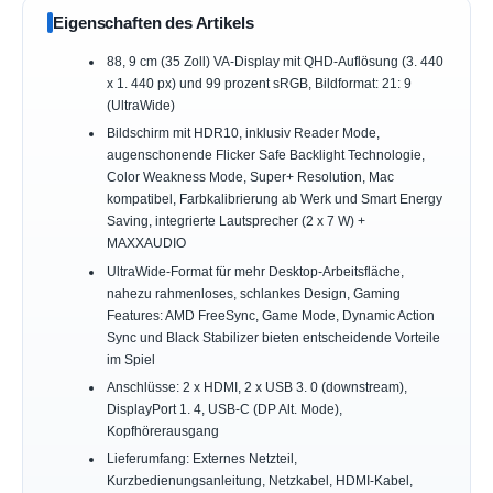
Eigenschaften des Artikels
88, 9 cm (35 Zoll) VA-Display mit QHD-Auflösung (3. 440
x 1. 440 px) und 99 prozent sRGB, Bildformat: 21: 9
(UltraWide)
Bildschirm mit HDR10, inklusiv Reader Mode,
augenschonende Flicker Safe Backlight Technologie,
Color Weakness Mode, Super+ Resolution, Mac
kompatibel, Farbkalibrierung ab Werk und Smart Energy
Saving, integrierte Lautsprecher (2 x 7 W) +
MAXXAUDIO
UltraWide-Format für mehr Desktop-Arbeitsfläche,
nahezu rahmenloses, schlankes Design, Gaming
Features: AMD FreeSync, Game Mode, Dynamic Action
Sync und Black Stabilizer bieten entscheidende Vorteile
im Spiel
Anschlüsse: 2 x HDMI, 2 x USB 3. 0 (downstream),
DisplayPort 1. 4, USB-C (DP Alt. Mode),
Kopfhörerausgang
Lieferumfang: Externes Netzteil,
Kurzbedienungsanleitung, Netzkabel, HDMI-Kabel,