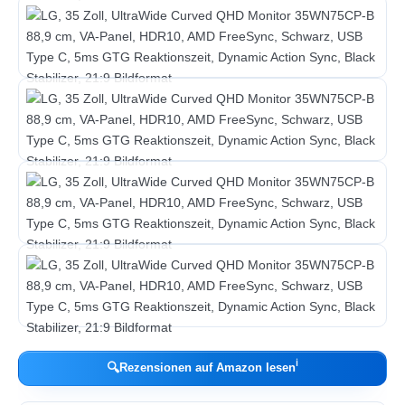
ℹ︎
🔍
Rezensionen auf Amazon lesen