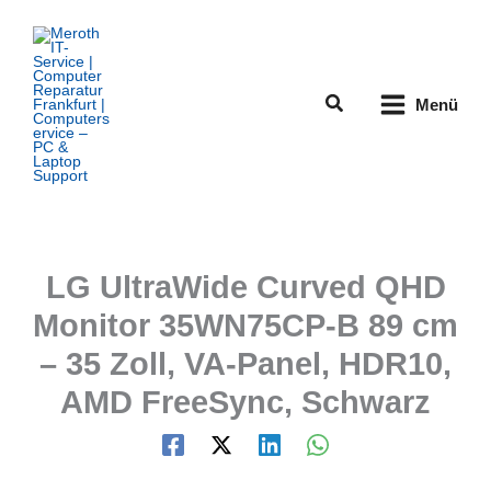
Zum
Inhalt
springen
Suchen
Menü
LG UltraWide Curved QHD
Monitor 35WN75CP-B 89 cm
– 35 Zoll, VA-Panel, HDR10,
AMD FreeSync, Schwarz