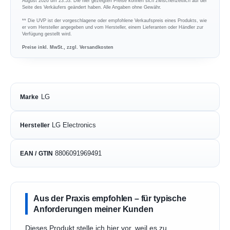
August 2026 um 23:53. Die hier gezeigten Preise können sich zwischenzeitlich auf der
Seite des Verkäufers geändert haben. Alle Angaben ohne Gewähr.
** Die UVP ist der vorgeschlagene oder empfohlene Verkaufspreis eines Produkts, wie
er vom Hersteller angegeben und vom Hersteller, einem Lieferanten oder Händler zur
Verfügung gestellt wird.
Preise inkl. MwSt., zzgl. Versandkosten
LG
Marke
LG Electronics
Hersteller
8806091969491
EAN / GTIN
Aus der Praxis empfohlen – für typische
Anforderungen meiner Kunden
Dieses Produkt stelle ich hier vor, weil es zu