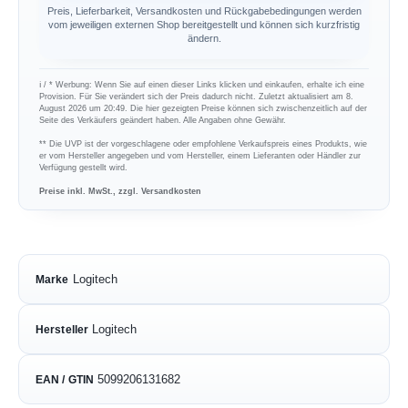
Preis, Lieferbarkeit, Versandkosten und Rückgabebedingungen werden
vom jeweiligen externen Shop bereitgestellt und können sich kurzfristig
ändern.
ℹ︎ / * Werbung: Wenn Sie auf einen dieser Links klicken und einkaufen, erhalte ich eine
Provision. Für Sie verändert sich der Preis dadurch nicht. Zuletzt aktualisiert am 8.
August 2026 um 20:49. Die hier gezeigten Preise können sich zwischenzeitlich auf der
Seite des Verkäufers geändert haben. Alle Angaben ohne Gewähr.
** Die UVP ist der vorgeschlagene oder empfohlene Verkaufspreis eines Produkts, wie
er vom Hersteller angegeben und vom Hersteller, einem Lieferanten oder Händler zur
Verfügung gestellt wird.
Preise inkl. MwSt., zzgl. Versandkosten
Logitech
Marke
Logitech
Hersteller
5099206131682
EAN / GTIN