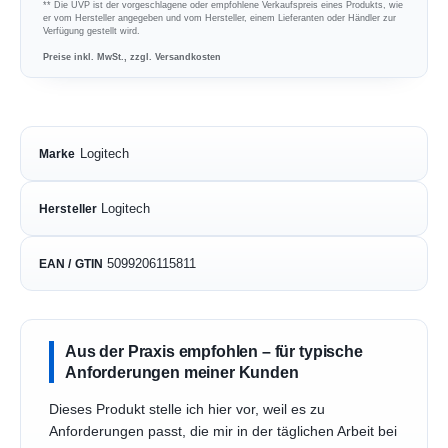
** Die UVP ist der vorgeschlagene oder empfohlene Verkaufspreis eines Produkts, wie
er vom Hersteller angegeben und vom Hersteller, einem Lieferanten oder Händler zur
Verfügung gestellt wird.
Preise inkl. MwSt., zzgl. Versandkosten
Logitech
Marke
Logitech
Hersteller
5099206115811
EAN / GTIN
Aus der Praxis empfohlen – für typische
Anforderungen meiner Kunden
Dieses Produkt stelle ich hier vor, weil es zu
Anforderungen passt, die mir in der täglichen Arbeit bei