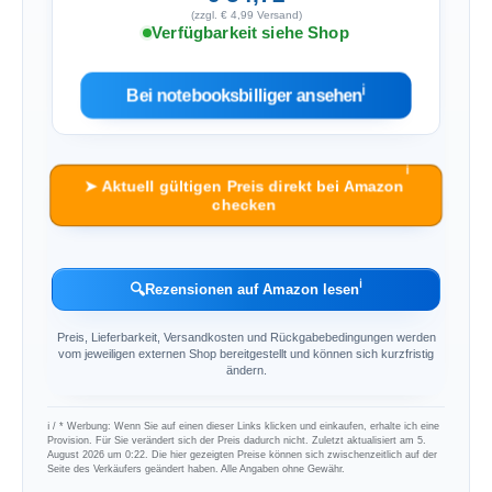
(zzgl. € 4,99 Versand)
Verfügbarkeit siehe Shop
ℹ︎
Bei notebooksbilliger ansehen
ℹ︎
➤ Aktuell gültigen Preis direkt bei Amazon
checken
ℹ︎
🔍
Rezensionen auf Amazon lesen
Preis, Lieferbarkeit, Versandkosten und Rückgabebedingungen werden
vom jeweiligen externen Shop bereitgestellt und können sich kurzfristig
ändern.
ℹ︎ / * Werbung: Wenn Sie auf einen dieser Links klicken und einkaufen, erhalte ich eine
Provision. Für Sie verändert sich der Preis dadurch nicht. Zuletzt aktualisiert am 5.
August 2026 um 0:22. Die hier gezeigten Preise können sich zwischenzeitlich auf der
Seite des Verkäufers geändert haben. Alle Angaben ohne Gewähr.