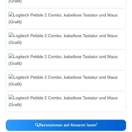
ℹ︎
🔍
Rezensionen auf Amazon lesen