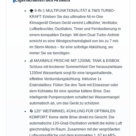
🌪️ 6-IN-1 MULTIFUNKTIONALITÄT & 7M/S TURBO-
KRAFT: Erleben Sie das ultimative All-in-One
Klimagerät! Dieses Gerät vereint Luftkühler, Ventilator,
Luftbefeuchter, Oszillation, Timer und Fernbedienung in
einem kompakten Design. Mit dem Dual-Turbo-Antrieb
erreicht es eine Windgeschwindigkeit von bis zu 7 m/s
im Storm-Modus – für eine sofortige Abkühlung, wo
immer Sie sie benötigen.
🧊 MAXIMALE FRISCHE MIT 1200ML TANK & EISBOX:
Schluss mit trockener Sommerhitze! Der herausziehbare
1200ml Wassertank sorgt für eine langanhaltende,
effektive Verdunstungskühlung. Inklusive 1x
Eiskristallbox: Füllen Sie den Tank mit Eiswasser oder
dem Kühlakku für eine spürbar kältere Brise. Das
intelligente Pumpensystem schaltet bei Wassermangel
automatisch ab, um das Gerät zu schützen.
🔄 120° WEITWINKEL-KÜHLUNG FÜR OPTIMALEN
KOMFORT: Keine steife Brise direkt ins Gesicht. Die
automatische 120-Grad-Oszillation verteilt die kühle Luft
gleichmäßig im Raum. Zusammen mit der vergrößerten
Luftauslassfläche und dem kompakten 1, 67 kg ABS-