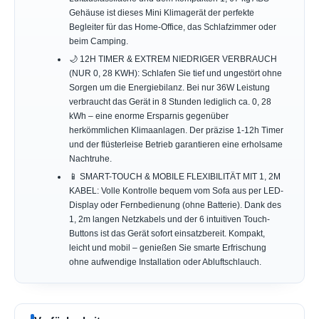
Gehäuse ist dieses Mini Klimagerät der perfekte
Begleiter für das Home-Office, das Schlafzimmer oder
beim Camping.
🌙 12H TIMER & EXTREM NIEDRIGER VERBRAUCH
(NUR 0, 28 KWH): Schlafen Sie tief und ungestört ohne
Sorgen um die Energiebilanz. Bei nur 36W Leistung
verbraucht das Gerät in 8 Stunden lediglich ca. 0, 28
kWh – eine enorme Ersparnis gegenüber
herkömmlichen Klimaanlagen. Der präzise 1-12h Timer
und der flüsterleise Betrieb garantieren eine erholsame
Nachtruhe.
📱 SMART-TOUCH & MOBILE FLEXIBILITÄT MIT 1, 2M
KABEL: Volle Kontrolle bequem vom Sofa aus per LED-
Display oder Fernbedienung (ohne Batterie). Dank des
1, 2m langen Netzkabels und der 6 intuitiven Touch-
Buttons ist das Gerät sofort einsatzbereit. Kompakt,
leicht und mobil – genießen Sie smarte Erfrischung
ohne aufwendige Installation oder Abluftschlauch.