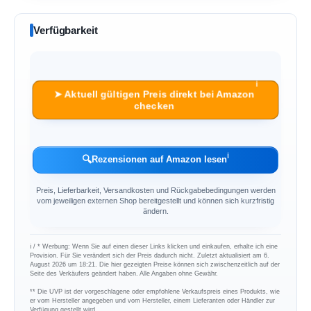
Verfügbarkeit
ℹ︎
➤ Aktuell gültigen Preis direkt bei Amazon
checken
ℹ︎
🔍
Rezensionen auf Amazon lesen
Preis, Lieferbarkeit, Versandkosten und Rückgabebedingungen werden
vom jeweiligen externen Shop bereitgestellt und können sich kurzfristig
ändern.
ℹ︎ / * Werbung: Wenn Sie auf einen dieser Links klicken und einkaufen, erhalte ich eine
Provision. Für Sie verändert sich der Preis dadurch nicht. Zuletzt aktualisiert am 6.
August 2026 um 18:21. Die hier gezeigten Preise können sich zwischenzeitlich auf der
Seite des Verkäufers geändert haben. Alle Angaben ohne Gewähr.
** Die UVP ist der vorgeschlagene oder empfohlene Verkaufspreis eines Produkts, wie
er vom Hersteller angegeben und vom Hersteller, einem Lieferanten oder Händler zur
Verfügung gestellt wird.