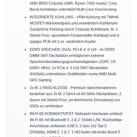
AMD B650 Chipsatz (AM5, Ryzen 7000 ready). Core
Boost Architektur unterstützt Multi-Core Overclocking
INTEGRIERTE KÜHLUNG - VRM-Kühlung mit 7W/mK
MOSFET-Wärmeleitpads und erweitertem Kühlkörper.
Zusätzliche Kühlung durch Chipsatz-Kühlkörper, M. 2
Shield Frozr, speziellem Pumpenlüfter-Kühlkopf und 6-
lagiges PCB mit 2 oz. verdicktem Kupfer
DDR5 SPEICHER, DUAL PCI-E 4. 0 x16 - 4x DDR5
DIMM SMT-Steckplätze ermöglichen extreme
Speicherübertaktungsgeschwindigkeiten (1DPC 1R,
6400+ MHz). 2x PCIe 4. 0 x16 SMT-Steckplätze
(64Gbits) unterstützen Grafikkarten sowie AMD Multi-
GPU Gaming
3x M. 2 ANSCHLÜSSE - Premium-Speicheroptionen
bestehen aus 3x M. 2 Gen4 x4 64 Gbits-Steckplätzen, 2
davon mit Shield Frozr, um thermische Drosselung von
SSDs zu verhindern
WI-FI 6E KONNEKTIVITÄT- Netzwerk-Hardware umfasst
Wi-Fi 6E mit Bluetooth 5. 2 & 2. 5Gbits LAN. Rückseitige
Anschlüsse umfassen USB 3. 2 Gen 2x2 Typ-C
(20Gbits), HDMI 2. 1 & 7. 1 HD Audio mit Audio Boost 5