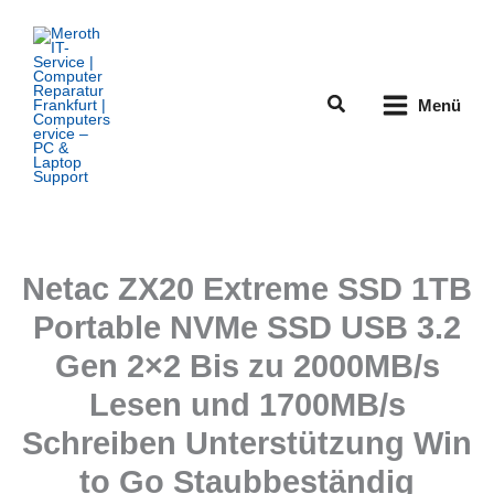
Zum
Inhalt
springen
Suchen
Menü
Netac ZX20 Extreme SSD 1TB
Portable NVMe SSD USB 3.2
Gen 2×2 Bis zu 2000MB/s
Lesen und 1700MB/s
Schreiben Unterstützung Win
to Go Staubbeständig