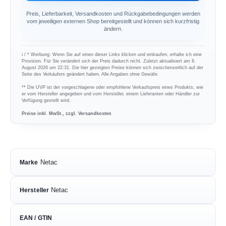
Preis, Lieferbarkeit, Versandkosten und Rückgabebedingungen werden
vom jeweiligen externen Shop bereitgestellt und können sich kurzfristig
ändern.
ℹ︎ / * Werbung: Wenn Sie auf einen dieser Links klicken und einkaufen, erhalte ich eine
Provision. Für Sie verändert sich der Preis dadurch nicht. Zuletzt aktualisiert am 8.
August 2026 um 22:31. Die hier gezeigten Preise können sich zwischenzeitlich auf der
Seite des Verkäufers geändert haben. Alle Angaben ohne Gewähr.
** Die UVP ist der vorgeschlagene oder empfohlene Verkaufspreis eines Produkts, wie
er vom Hersteller angegeben und vom Hersteller, einem Lieferanten oder Händler zur
Verfügung gestellt wird.
Preise inkl. MwSt., zzgl. Versandkosten
Netac
Marke
Netac
Hersteller
EAN / GTIN