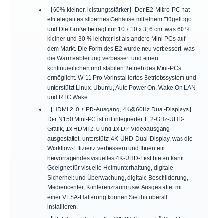
【60% kleiner, leistungsstärker】Der E2-Mikro-PC hat
ein elegantes silbernes Gehäuse mit einem Flügellogo
und Die Größe beträgt nur 10 x 10 x 3, 6 cm, was 60 %
kleiner und 30 % leichter ist als andere Mini-PCs auf
dem Markt. Die Form des E2 wurde neu verbessert, was
die Wärmeableitung verbessert und einen
kontinuierlichen und stabilen Betrieb des Mini-PCs
ermöglicht. W-11 Pro Vorinstalliertes Betriebssystem und
unterstützt Linux, Ubuntu, Auto Power On, Wake On LAN
und RTC Wake.
【HDMI 2. 0 + PD-Ausgang, 4K@60Hz Dual-Displays】
Der N150 Mini-PC ist mit integrierter 1, 2-GHz-UHD-
Grafik, 1x HDMI 2. 0 und 1x DP-Videoausgang
ausgestattet, unterstützt 4K-UHD-Dual-Display, was die
Workflow-Effizienz verbessern und Ihnen ein
hervorragendes visuelles 4K-UHD-Fest bieten kann.
Geeignet für visuelle Heimunterhaltung, digitale
Sicherheit und Überwachung, digitale Beschilderung,
Mediencenter, Konferenzraum usw. Ausgestattet mit
einer VESA-Halterung können Sie ihn überall
installieren.