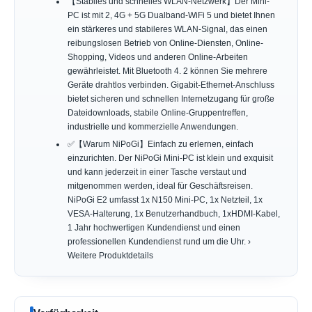
【Stabiles und schnelles WLAN-Netzwerk】Der Mini-
PC ist mit 2, 4G + 5G Dualband-WiFi 5 und bietet Ihnen
ein stärkeres und stabileres WLAN-Signal, das einen
reibungslosen Betrieb von Online-Diensten, Online-
Shopping, Videos und anderen Online-Arbeiten
gewährleistet. Mit Bluetooth 4. 2 können Sie mehrere
Geräte drahtlos verbinden. Gigabit-Ethernet-Anschluss
bietet sicheren und schnellen Internetzugang für große
Dateidownloads, stabile Online-Gruppentreffen,
industrielle und kommerzielle Anwendungen.
✅【Warum NiPoGi】Einfach zu erlernen, einfach
einzurichten. Der NiPoGi Mini-PC ist klein und exquisit
und kann jederzeit in einer Tasche verstaut und
mitgenommen werden, ideal für Geschäftsreisen.
NiPoGi E2 umfasst 1x N150 Mini-PC, 1x Netzteil, 1x
VESA-Halterung, 1x Benutzerhandbuch, 1xHDMI-Kabel,
1 Jahr hochwertigen Kundendienst und einen
professionellen Kundendienst rund um die Uhr. ›
Weitere Produktdetails