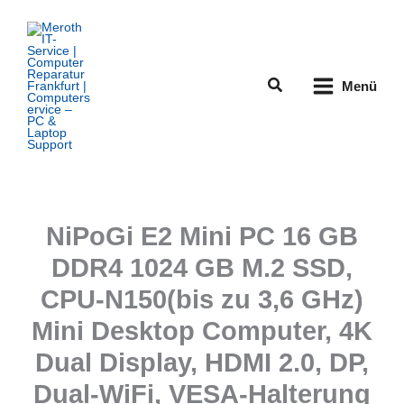
Zum
Inhalt
springen
Suchen
Menü
NiPoGi E2 Mini PC 16 GB
DDR4 1024 GB M.2 SSD,
CPU-N150(bis zu 3,6 GHz)
Mini Desktop Computer, 4K
Dual Display, HDMI 2.0, DP,
Dual-WiFi, VESA-Halterung