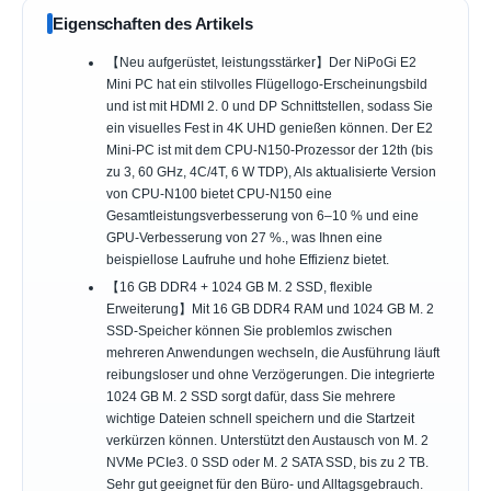
Eigenschaften des Artikels
【Neu aufgerüstet, leistungsstärker】Der NiPoGi E2
Mini PC hat ein stilvolles Flügellogo-Erscheinungsbild
und ist mit HDMI 2. 0 und DP Schnittstellen, sodass Sie
ein visuelles Fest in 4K UHD genießen können. Der E2
Mini-PC ist mit dem CPU-N150-Prozessor der 12th (bis
zu 3, 60 GHz, 4C/4T, 6 W TDP), Als aktualisierte Version
von CPU-N100 bietet CPU-N150 eine
Gesamtleistungsverbesserung von 6–10 % und eine
GPU-Verbesserung von 27 %., was Ihnen eine
beispiellose Laufruhe und hohe Effizienz bietet.
【16 GB DDR4 + 1024 GB M. 2 SSD, flexible
Erweiterung】Mit 16 GB DDR4 RAM und 1024 GB M. 2
SSD-Speicher können Sie problemlos zwischen
mehreren Anwendungen wechseln, die Ausführung läuft
reibungsloser und ohne Verzögerungen. Die integrierte
1024 GB M. 2 SSD sorgt dafür, dass Sie mehrere
wichtige Dateien schnell speichern und die Startzeit
verkürzen können. Unterstützt den Austausch von M. 2
NVMe PCIe3. 0 SSD oder M. 2 SATA SSD, bis zu 2 TB.
Sehr gut geeignet für den Büro- und Alltagsgebrauch.