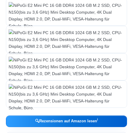
ℹ︎
🔍
Rezensionen auf Amazon lesen