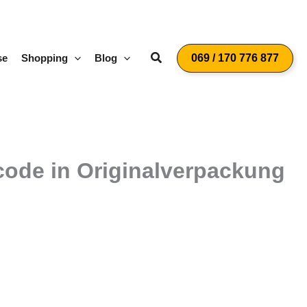
Suchen
se
Shopping
Blog
069 / 170 776 877
scode in Originalverpackung