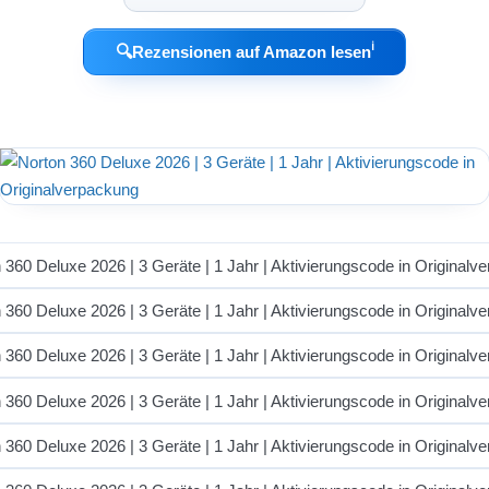
ℹ︎
🔍
Rezensionen auf Amazon lesen