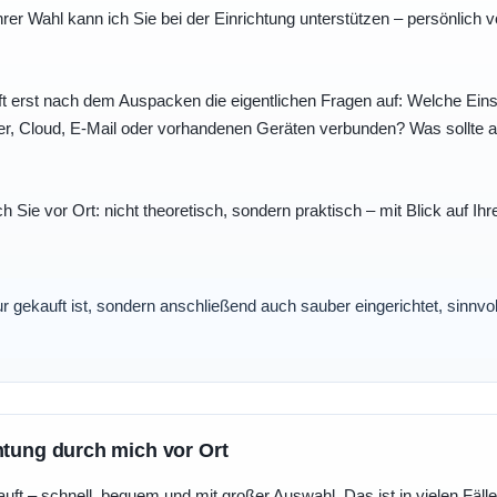
r Wahl kann ich Sie bei der Einrichtung unterstützen – persönlich vo
t erst nach dem Auspacken die eigentlichen Fragen auf: Welche Einst
r, Cloud, E-Mail oder vorhandenen Geräten verbunden? Was sollte au
ch Sie vor Ort: nicht theoretisch, sondern praktisch – mit Blick auf
nur gekauft ist, sondern anschließend auch sauber eingerichtet, sinnv
htung durch mich vor Ort
uft – schnell, bequem und mit großer Auswahl. Das ist in vielen Fällen 