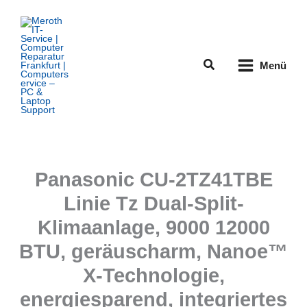
Zum
Inhalt
springen
Suchen
Menü
Panasonic CU-2TZ41TBE
Linie Tz Dual-Split-
Klimaanlage, 9000 12000
BTU, geräuscharm, Nanoe™
X-Technologie,
energiesparend, integriertes